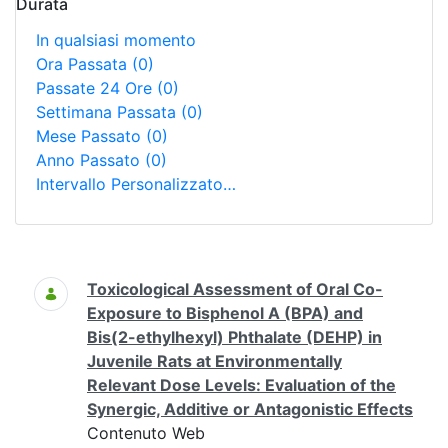
Durata
In qualsiasi momento
Ora Passata
(0)
Passate 24 Ore
(0)
Settimana Passata
(0)
Mese Passato
(0)
Anno Passato
(0)
Intervallo Personalizzato…
Ricerca
Toxicological Assessment of Oral Co-
Exposure to Bisphenol A (BPA) and
Bis(2-ethylhexyl) Phthalate (DEHP) in
Juvenile Rats at Environmentally
Relevant Dose Levels: Evaluation of the
Synergic, Additive or Antagonistic Effects
Contenuto Web