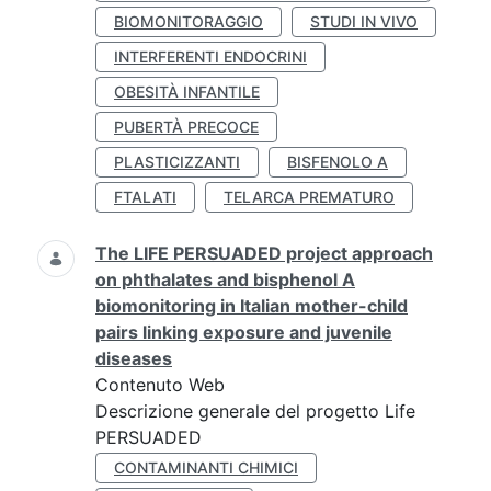
BIOMONITORAGGIO
STUDI IN VIVO
INTERFERENTI ENDOCRINI
OBESITÀ INFANTILE
PUBERTÀ PRECOCE
PLASTICIZZANTI
BISFENOLO A
FTALATI
TELARCA PREMATURO
The LIFE PERSUADED project approach
on phthalates and bisphenol A
biomonitoring in Italian mother-child
pairs linking exposure and juvenile
diseases
Contenuto Web
Descrizione generale del progetto Life
PERSUADED
CONTAMINANTI CHIMICI