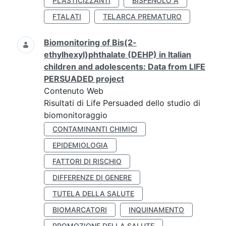
PLASTICIZZANTI
BISFENOLO A
FTALATI
TELARCA PREMATURO
Biomonitoring of Bis(2-
ethylhexyl)phthalate (DEHP) in Italian
children and adolescents: Data from LIFE
PERSUADED project
Contenuto Web
Risultati di Life Persuaded dello studio di
biomonitoraggio
CONTAMINANTI CHIMICI
EPIDEMIOLOGIA
FATTORI DI RISCHIO
DIFFERENZE DI GENERE
TUTELA DELLA SALUTE
BIOMARCATORI
INQUINAMENTO
PROMOZIONE DELLA SALUTE