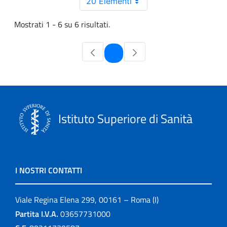
20 Elementi
Mostrati 1 - 6 su 6 risultati.
Pagina
1
Istituto Superiore di Sanità
I NOSTRI CONTATTI
Viale Regina Elena 299, 00161 – Roma (I)
Partita I.V.A.
03657731000