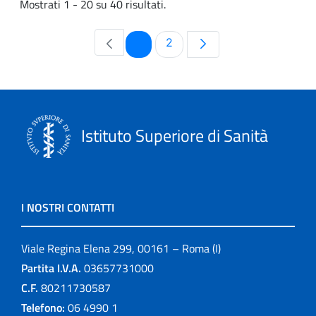
Mostrati 1 - 20 su 40 risultati.
Pagina
Pagina
1
2
Istituto Superiore di Sanità
I NOSTRI CONTATTI
Viale Regina Elena 299, 00161 – Roma (I)
Partita I.V.A.
03657731000
C.F.
80211730587
Telefono:
06 4990 1