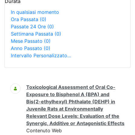
Durata
In qualsiasi momento
Ora Passata
(0)
Passate 24 Ore
(0)
Settimana Passata
(0)
Mese Passato
(0)
Anno Passato
(0)
Intervallo Personalizzato…
Ricerca
Toxicological Assessment of Oral Co-
Exposure to Bisphenol A (BPA) and
Bis(2-ethylhexyl) Phthalate (DEHP) in
Juvenile Rats at Environmentally
Relevant Dose Levels: Evaluation of the
Synergic, Additive or Antagonistic Effects
Contenuto Web