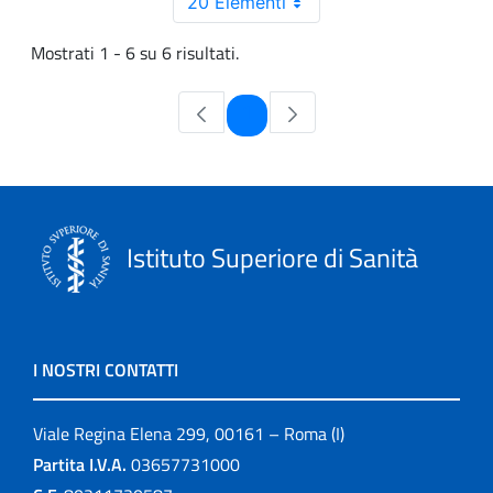
20 Elementi
Mostrati 1 - 6 su 6 risultati.
Pagina
1
Istituto Superiore di Sanità
I NOSTRI CONTATTI
Viale Regina Elena 299, 00161 – Roma (I)
Partita I.V.A.
03657731000