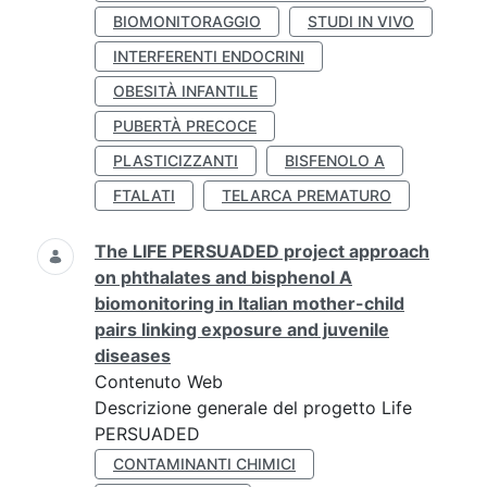
BIOMONITORAGGIO
STUDI IN VIVO
INTERFERENTI ENDOCRINI
OBESITÀ INFANTILE
PUBERTÀ PRECOCE
PLASTICIZZANTI
BISFENOLO A
FTALATI
TELARCA PREMATURO
The LIFE PERSUADED project approach
on phthalates and bisphenol A
biomonitoring in Italian mother-child
pairs linking exposure and juvenile
diseases
Contenuto Web
Descrizione generale del progetto Life
PERSUADED
CONTAMINANTI CHIMICI