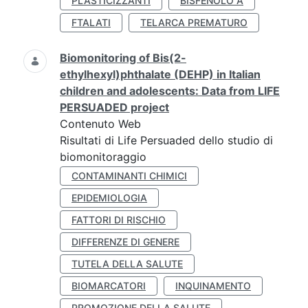
PLASTICIZZANTI
BISFENOLO A
FTALATI
TELARCA PREMATURO
Biomonitoring of Bis(2-
ethylhexyl)phthalate (DEHP) in Italian
children and adolescents: Data from LIFE
PERSUADED project
Contenuto Web
Risultati di Life Persuaded dello studio di
biomonitoraggio
CONTAMINANTI CHIMICI
EPIDEMIOLOGIA
FATTORI DI RISCHIO
DIFFERENZE DI GENERE
TUTELA DELLA SALUTE
BIOMARCATORI
INQUINAMENTO
PROMOZIONE DELLA SALUTE