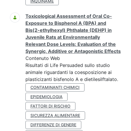
INQUINAME
Toxicological Assessment of Oral Co-
Exposure to Bisphenol A (BPA) and
Bis(2-ethylhexyl) Phthalate (DEHP) in
Juvenile Rats at Environmentally
Relevant Dose Levels: Evaluation of the
Synergic, Additive or Antagonistic Effects
Contenuto Web
Risultati di Life Persuaded sullo studio
animale riguardanti la coesposizione ai
plasticizanti bisfenolo A e dietilesilftalato.
CONTAMINANTI CHIMICI
EPIDEMIOLOGIA
FATTORI DI RISCHIO
SICUREZZA ALIMENTARE
DIFFERENZE DI GENERE