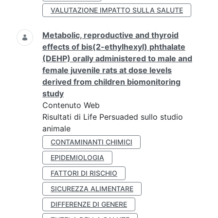
VALUTAZIONE IMPATTO SULLA SALUTE
Metabolic, reproductive and thyroid
effects of bis(2-ethylhexyl) phthalate
(DEHP) orally administered to male and
female juvenile rats at dose levels
derived from children biomonitoring
study
Contenuto Web
Risultati di Life Persuaded sullo studio
animale
CONTAMINANTI CHIMICI
EPIDEMIOLOGIA
FATTORI DI RISCHIO
SICUREZZA ALIMENTARE
DIFFERENZE DI GENERE