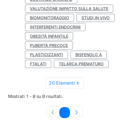
VALUTAZIONE IMPATTO SULLA SALUTE
BIOMONITORAGGIO
STUDI IN VIVO
INTERFERENTI ENDOCRINI
OBESITÀ INFANTILE
PUBERTÀ PRECOCE
PLASTICIZZANTI
BISFENOLO A
FTALATI
TELARCA PREMATURO
20 Elementi
Mostrati 1 - 8 su 8 risultati.
Pagina
1