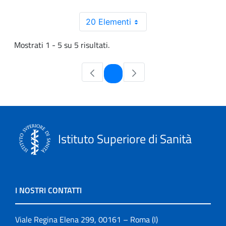
20 Elementi
Mostrati 1 - 5 su 5 risultati.
Pagina
1
Istituto Superiore di Sanità
I NOSTRI CONTATTI
Viale Regina Elena 299, 00161 – Roma (I)