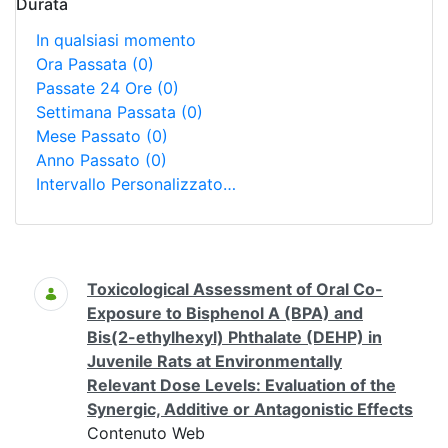
Durata
In qualsiasi momento
Ora Passata
(0)
Passate 24 Ore
(0)
Settimana Passata
(0)
Mese Passato
(0)
Anno Passato
(0)
Intervallo Personalizzato…
Ricerca
Toxicological Assessment of Oral Co-
Exposure to Bisphenol A (BPA) and
Bis(2-ethylhexyl) Phthalate (DEHP) in
Juvenile Rats at Environmentally
Relevant Dose Levels: Evaluation of the
Synergic, Additive or Antagonistic Effects
Contenuto Web