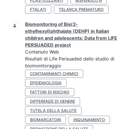
PLASTICIZZANTI
BISFENOLO A
FTALATI
TELARCA PREMATURO
Biomonitoring of Bis(2-
ethylhexyl)phthalate (DEHP) in Italian
children and adolescents: Data from LIFE
PERSUADED project
Contenuto Web
Risultati di Life Persuaded dello studio di
biomonitoraggio
CONTAMINANTI CHIMICI
EPIDEMIOLOGIA
FATTORI DI RISCHIO
DIFFERENZE DI GENERE
TUTELA DELLA SALUTE
BIOMARCATORI
INQUINAMENTO
PROMOZIONE DELLA SALUTE