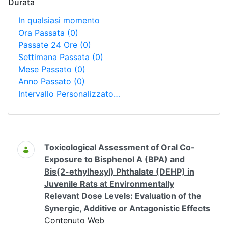
Durata
In qualsiasi momento
Ora Passata
(0)
Passate 24 Ore
(0)
Settimana Passata
(0)
Mese Passato
(0)
Anno Passato
(0)
Intervallo Personalizzato…
Ricerca
Toxicological Assessment of Oral Co-
Exposure to Bisphenol A (BPA) and
Bis(2-ethylhexyl) Phthalate (DEHP) in
Juvenile Rats at Environmentally
Relevant Dose Levels: Evaluation of the
Synergic, Additive or Antagonistic Effects
Contenuto Web