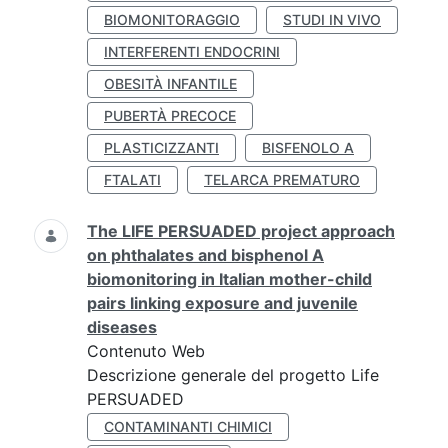
BIOMONITORAGGIO
STUDI IN VIVO
INTERFERENTI ENDOCRINI
OBESITÀ INFANTILE
PUBERTÀ PRECOCE
PLASTICIZZANTI
BISFENOLO A
FTALATI
TELARCA PREMATURO
The LIFE PERSUADED project approach
on phthalates and bisphenol A
biomonitoring in Italian mother-child
pairs linking exposure and juvenile
diseases
Contenuto Web
Descrizione generale del progetto Life
PERSUADED
CONTAMINANTI CHIMICI