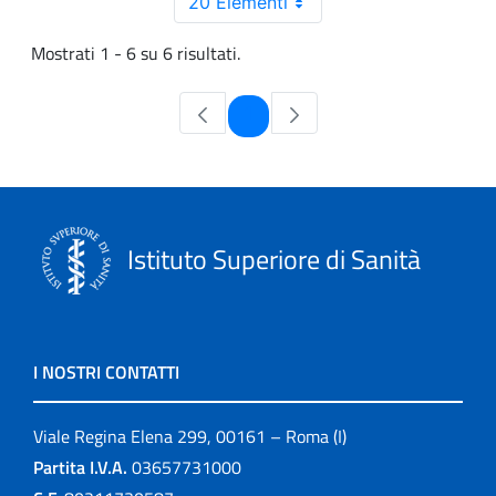
20 Elementi
Mostrati 1 - 6 su 6 risultati.
Pagina
1
Istituto Superiore di Sanità
I NOSTRI CONTATTI
Viale Regina Elena 299, 00161 – Roma (I)
Partita I.V.A.
03657731000