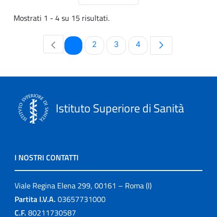
Mostrati 1 - 4 su 15 risultati.
Pagina
Pagina
Pagina
Pagina
1
2
3
4
Istituto Superiore di Sanità
I NOSTRI CONTATTI
Viale Regina Elena 299, 00161 – Roma (I)
Partita I.V.A.
03657731000
C.F.
80211730587