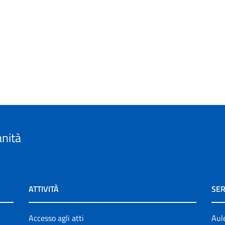
anità
ATTIVITÀ
SER
Accesso agli atti
Aul