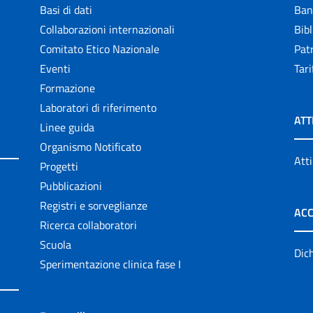
Basi di dati
Ban
Collaborazioni internazionali
Bibl
Comitato Etico Nazionale
Patr
Eventi
Tari
Formazione
Laboratori di riferimento
ATT
Linee guida
Organismo Notificato
Atti
Progetti
Pubblicazioni
Registri e sorveglianze
ACC
Ricerca collaboratori
Scuola
Dich
Sperimentazione clinica fase I