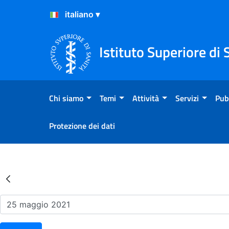
Salta al Contenuto
Salta al Footer
Istituto Superiore di 
Chi siamo
Temi
Attività
Servizi
Pub
Protezione dei dati
Risultati della Ricerca - Ev