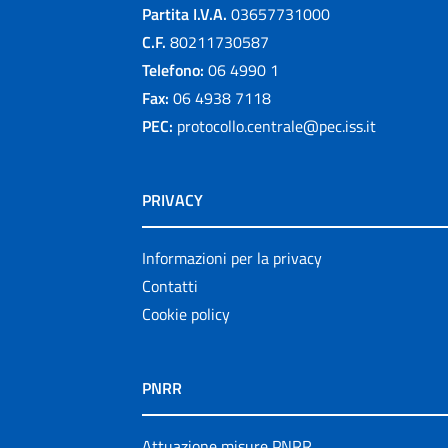
Partita I.V.A.
03657731000
C.F.
80211730587
Telefono:
06 4990 1
Fax:
06 4938 7118
PEC:
protocollo.centrale@pec.iss.it
PRIVACY
Informazioni per la privacy
Contatti
Cookie policy
PNRR
Attuazione misure PNRR