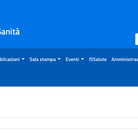
Sanità
blicazioni
Sala stampa
Eventi
ISSalute
Amministraz
enti