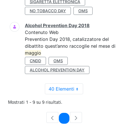
SIGARETTA ELETTRONICA
NO TOBACCO DAY
OMS
Alcohol Prevention Day 2018
Contenuto Web
Prevention Day 2018, catalizzatore del
dibattito quest’anno raccoglie nel mese di
maggio
CNDD
OMS
ALCOHOL PREVENTION DAY
40 Elementi
Mostrati 1 - 9 su 9 risultati.
Pagina
1