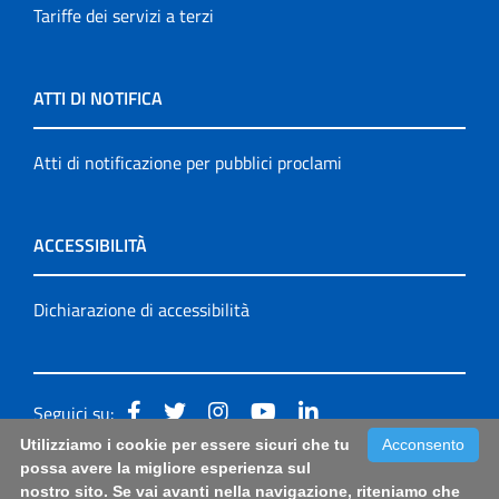
Tariffe dei servizi a terzi
ATTI DI NOTIFICA
Atti di notificazione per pubblici proclami
ACCESSIBILITÀ
Dichiarazione di accessibilità
Seguici su:
Utilizziamo i cookie per essere sicuri che tu
Acconsento
Accessibilità: form di segnalazione di prima istanza per
possa avere la migliore esperienza sul
nostro sito. Se vai avanti nella navigazione, riteniamo che
questa pagina
|
Note Legali
|
Sitemap