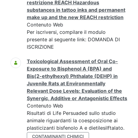
restrizione REACH Hazardous
substances in tattoo inks and permanent
make up and the new REACH restriction
Contenuto Web
Per iscriversi, compilare il modulo
presente al seguente link: DOMANDA DI
ISCRIZIONE
Toxicological Assessment of Oral Co-
Exposure to Bisphenol A (BPA) and
Bis(2-ethylhexyl) Phthalate (DEHP) in
Juvenile Rats at Environmentally
Relevant Dose Levels: Evaluation of the
Synergic, Additive or Antagonistic Effects
Contenuto Web
Risultati di Life Persuaded sullo studio
animale riguardanti la coesposizione ai
plasticizanti bisfenolo A e dietilesilftalato.
CONTAMINANTI CHIMICI