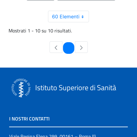
60 Elementi
Mostrati 1 - 10 su 10 risultati.
Pagina
1
Istituto Superiore di Sanità
I NOSTRI CONTATTI
Viale Regina Elena 299, 00161 – Roma (I)