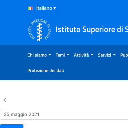
Salta al Contenuto
Salta al Footer
Istituto Superiore di 
Chi siamo
Temi
Attività
Servizi
Pub
Protezione dei dati
Risultati della Ricerca - Ev