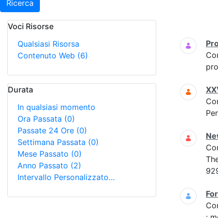
Ricerca
Voci Risorse
Ricerca
Pr
Qualsiasi Risorsa
Co
Contenuto Web
(6)
pro
Durata
XXV
Co
In qualsiasi momento
Per
Ora Passata
(0)
Passate 24 Ore
(0)
New
Settimana Passata
(0)
Co
Mese Passato
(0)
The
Anno Passato
(2)
92
Intervallo Personalizzato…
For
Co
: m