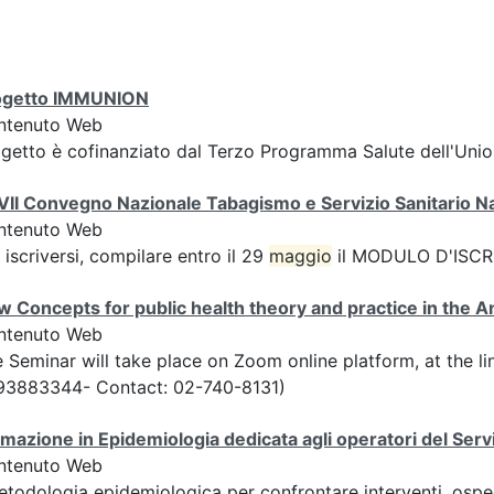
ogetto IMMUNION
ntenuto Web
getto è cofinanziato dal Terzo Programma Salute dell'Unio
II Convegno Nazionale Tabagismo e Servizio Sanitario N
ntenuto Web
 iscriversi, compilare entro il 29
maggio
il MODULO D'ISCRI
 Concepts for public health theory and practice in the 
ntenuto Web
 Seminar will take place on Zoom online platform, at the l
93883344- Contact: 02-740-8131)
mazione in Epidemiologia dedicata agli operatori del Serv
ntenuto Web
etodologia epidemiologica per confrontare interventi, ospe