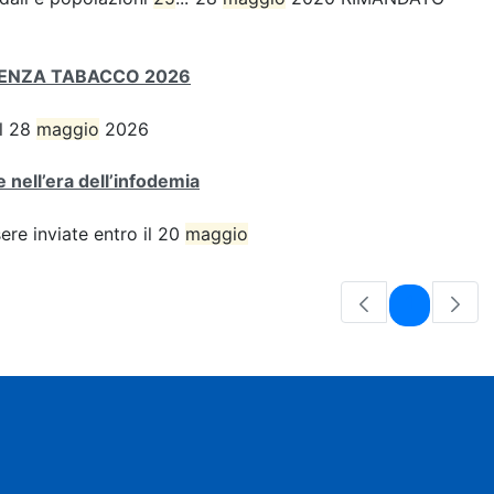
SENZA TABACCO 2026
el 28
maggio
2026
 nell’era dell’infodemia
e inviate entro il 20
maggio
Pagina
1