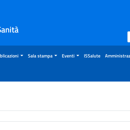
Sanità
blicazioni
Sala stampa
Eventi
ISSalute
Amministraz
enti