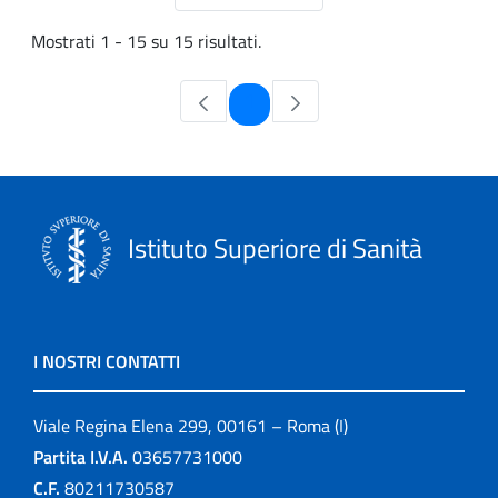
Mostrati 1 - 15 su 15 risultati.
Pagina
1
Istituto Superiore di Sanità
I NOSTRI CONTATTI
Viale Regina Elena 299, 00161 – Roma (I)
Partita I.V.A.
03657731000
C.F.
80211730587