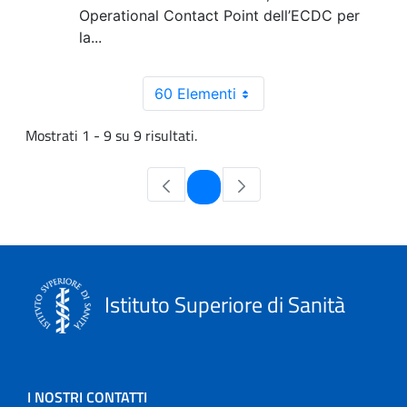
Operational Contact Point dell’ECDC per
la...
60 Elementi
Mostrati 1 - 9 su 9 risultati.
Pagina
1
Istituto Superiore di Sanità
I NOSTRI CONTATTI