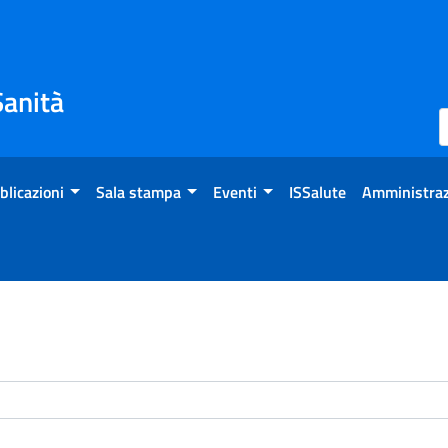
Sanità
blicazioni
Sala stampa
Eventi
ISSalute
Amministraz
enti