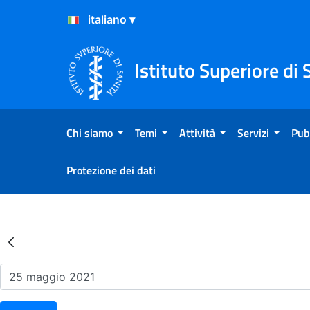
Salta al Contenuto
Salta al Footer
Istituto Superiore di 
Chi siamo
Temi
Attività
Servizi
Pub
Protezione dei dati
Risultati della Ricerca - Ev