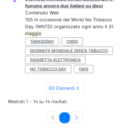
fumano ancora due italiani su dieci
Contenuto Web
’ISS in occasione del World No Tobacco
Day (WNTD) organizzato ogni anno il 31
maggio
TABAGISMO
CNDD
GIORNATA MONDIALE SENZA TABACCO
SIGARETTA ELETTRONICA
NO TOBACCO DAY
OMS
60 Elementi
Mostrati 1 - 14 su 14 risultati.
Pagina
1