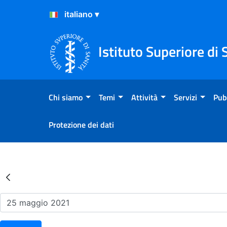
Salta al Contenuto
Salta al Footer
Istituto Superiore di 
Chi siamo
Temi
Attività
Servizi
Pub
Protezione dei dati
Risultati della Ricerca - Ev