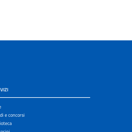
VIZI
e
di e concorsi
ioteca
ocini