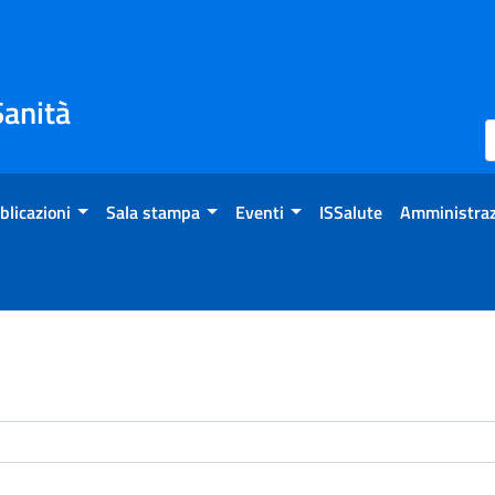
Sanità
blicazioni
Sala stampa
Eventi
ISSalute
Amministraz
enti