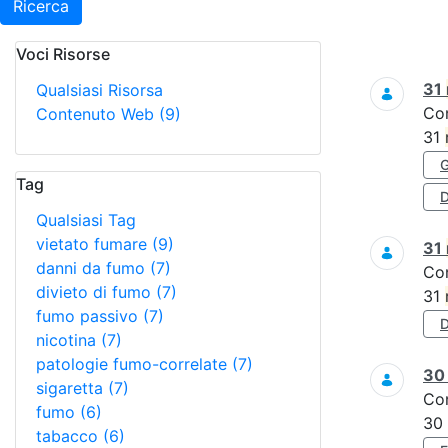
Ricerca
Voci Risorse
Ricerca
31
Qualsiasi Risorsa
Co
Contenuto Web
(9)
31
Tag
D
Qualsiasi Tag
vietato fumare
(9)
31
danni da fumo
(7)
Co
divieto di fumo
(7)
31
fumo passivo
(7)
nicotina
(7)
patologie fumo-correlate
(7)
3
sigaretta
(7)
Co
fumo
(6)
30
tabacco
(6)