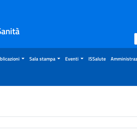
Sanità
blicazioni
Sala stampa
Eventi
ISSalute
Amministraz
enti