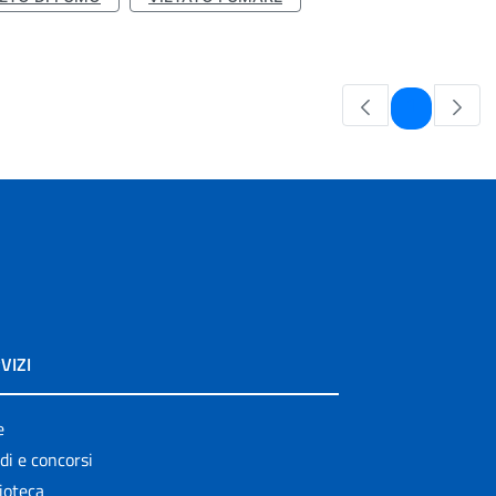
Pagina
1
VIZI
e
di e concorsi
ioteca