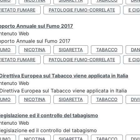
VIETATO FUMARE
PATOLOGIE FUMO-CORRELATE
E CIG
pporto Annuale sul Fumo 2017
ntenuto Web
porto Annuale sul Fumo 2017
FUMO
NICOTINA
SIGARETTA
TABACCO
DAN
VIETATO FUMARE
PATOLOGIE FUMO-CORRELATE
E CIG
Direttiva Europea sul Tabacco viene applicata in Italia
ntenuto Web
Direttiva Europea sul Tabacco viene applicata in Italia
FUMO
NICOTINA
SIGARETTA
TABACCO
DIV
legislazione ed il controllo del tabagismo
ntenuto Web
legislazione ed il controllo del tabagismo
FUMO
NICOTINA
SIGARETTA
TABACCO
DIV