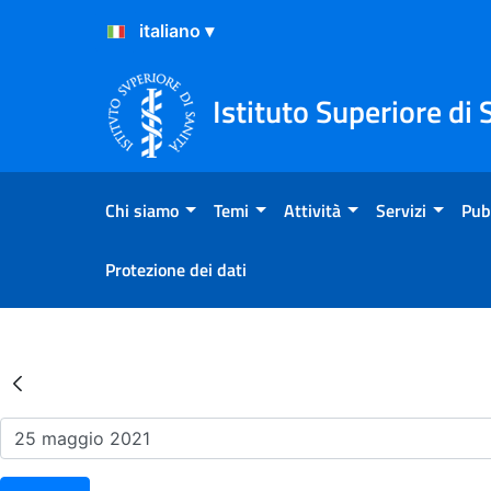
Salta al Contenuto
Salta al Footer
Istituto Superiore di 
Chi siamo
Temi
Attività
Servizi
Pub
Protezione dei dati
Risultati della Ricerca - Ev