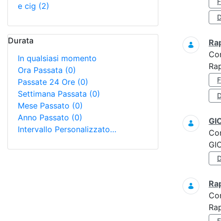
e cig
(2)
D
Durata
Ra
Co
In qualsiasi momento
Ra
Ora Passata
(0)
Passate 24 Ore
(0)
Settimana Passata
(0)
D
Mese Passato
(0)
Anno Passato
(0)
GI
Intervallo Personalizzato…
Co
GI
Ra
Co
Ra