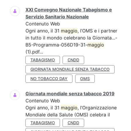
XXI Convegno Nazionale Tabagismo e
Servizio Sanitario Nazionale
Contenuto Web
Ogni anno, il 31
maggio
, l’OMS e i partner
in tutto il mondo celebrano la Giornata...-
B5-Programma-056D19-31-
maggio
(1).pdf...
TABAGISMO
CNDD
GIORNATA MONDIALE SENZA TABACCO
NO TOBACCO DAY
OMS
Giornata mondiale senza tabacco 2019
Contenuto Web
Ogni anno, il 31
maggio
, l’Organizzazione
Mondiale della Salute (OMS) celebra il
TABAGISMO
CNDD