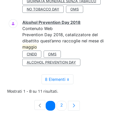
GIORNATA MONDIALE SENZA TABACCO
NO TOBACCO DAY
OMS
Alcohol Prevention Day 2018
Contenuto Web
Prevention Day 2018, catalizzatore del
dibattito quest’anno raccoglie nel mese di
maggio
CNDD
OMS
ALCOHOL PREVENTION DAY
8 Elementi
Mostrati 1 - 8 su 11 risultati.
Pagina
Pagina
1
2