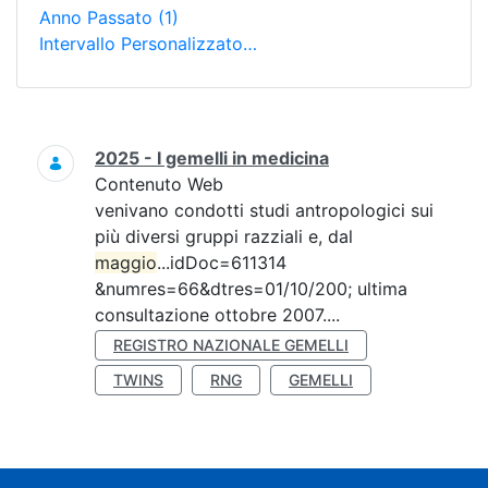
Anno Passato
(1)
Intervallo Personalizzato…
Ricerca
2025 - I gemelli in medicina
Contenuto Web
venivano condotti studi antropologici sui
più diversi gruppi razziali e, dal
maggio
...idDoc=611314
&numres=66&dtres=01/10/200; ultima
consultazione ottobre 2007....
REGISTRO NAZIONALE GEMELLI
TWINS
RNG
GEMELLI