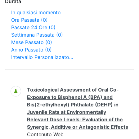
Durata
In qualsiasi momento
Ora Passata
(0)
Passate 24 Ore
(0)
Settimana Passata
(0)
Mese Passato
(0)
Anno Passato
(0)
Intervallo Personalizzato…
Ricerca
Toxicological Assessment of Oral Co-
Exposure to Bisphenol A (BPA) and
Bis(2-ethylhexyl) Phthalate (DEHP) in
Juvenile Rats at Environmentally
Relevant Dose Levels: Evaluation of the
Synergic, Additive or Antagonistic Effects
Contenuto Web