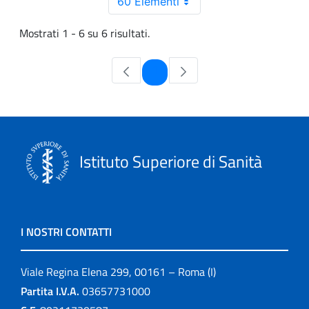
60 Elementi
Mostrati 1 - 6 su 6 risultati.
Pagina
1
Istituto Superiore di Sanità
I NOSTRI CONTATTI
Viale Regina Elena 299, 00161 – Roma (I)
Partita I.V.A.
03657731000