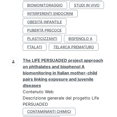
BIOMONITORAGGIO
STUDI IN VIVO
INTERFERENTI ENDOCRINI
OBESITÀ INFANTILE
PUBERTÀ PRECOCE
PLASTICIZZANTI
BISFENOLO A
FTALATI
TELARCA PREMATURO
The LIFE PERSUADED project approach
on phthalates and bisphenol A
biomonitoring in Italian mother-child
pairs linking exposure and juvenile
diseases
Contenuto Web
Descrizione generale del progetto Life
PERSUADED
CONTAMINANTI CHIMICI