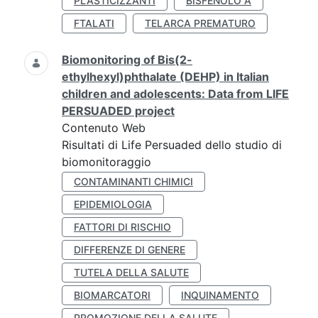
PLASTICIZZANTI
BISFENOLO A
FTALATI
TELARCA PREMATURO
Biomonitoring of Bis(2-
ethylhexyl)phthalate (DEHP) in Italian
children and adolescents: Data from LIFE
PERSUADED project
Contenuto Web
Risultati di Life Persuaded dello studio di
biomonitoraggio
CONTAMINANTI CHIMICI
EPIDEMIOLOGIA
FATTORI DI RISCHIO
DIFFERENZE DI GENERE
TUTELA DELLA SALUTE
BIOMARCATORI
INQUINAMENTO
PROMOZIONE DELLA SALUTE