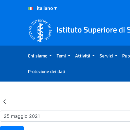
Salta al Contenuto
Salta al Footer
Istituto Superiore di 
Chi siamo
Temi
Attività
Servizi
Pub
Protezione dei dati
Risultati della Ricerca - Ev