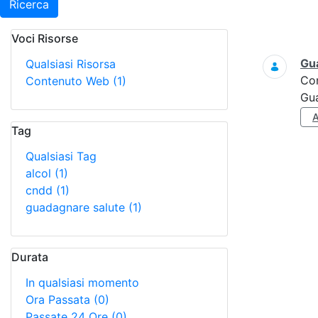
Ricerca
Voci Risorse
Ricerca
Gua
Qualsiasi Risorsa
Co
Contenuto Web
(1)
Gua
Tag
Qualsiasi Tag
alcol
(1)
cndd
(1)
guadagnare salute
(1)
Durata
In qualsiasi momento
Ora Passata
(0)
Passate 24 Ore
(0)