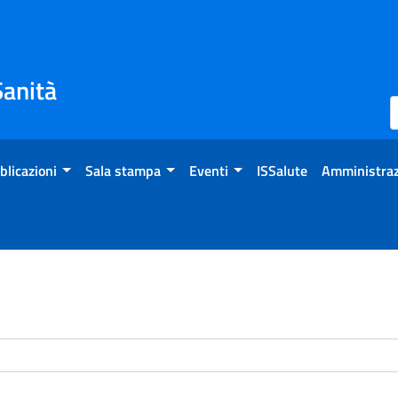
Sanità
blicazioni
Sala stampa
Eventi
ISSalute
Amministraz
enti