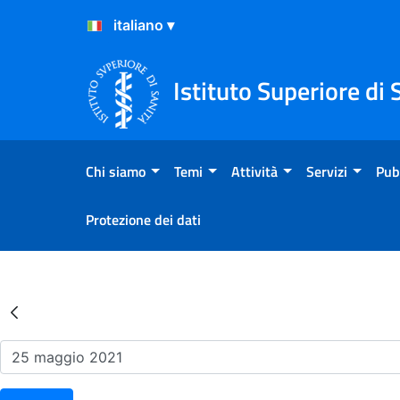
Salta al Contenuto
Salta al Footer
Istituto Superiore di 
Chi siamo
Temi
Attività
Servizi
Pub
Protezione dei dati
Risultati della Ricerca - Ev