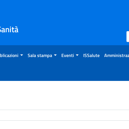
Sanità
blicazioni
Sala stampa
Eventi
ISSalute
Amministraz
enti