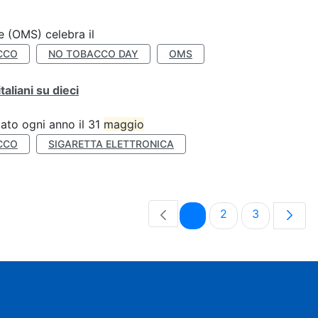
e (OMS) celebra il
CCO
NO TOBACCO DAY
OMS
liani su dieci
ato ogni anno il 31
maggio
CCO
SIGARETTA ELETTRONICA
Pagina
Pagina
Pagina
1
2
3