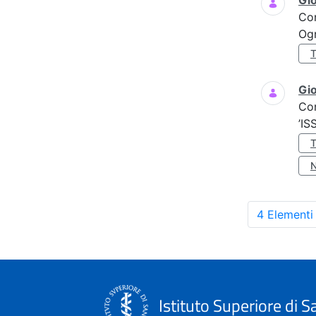
Gi
Co
Ogn
Gio
Co
’IS
4 Elementi
Istituto Superiore di S