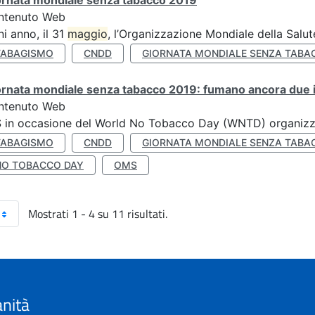
ornata mondiale senza tabacco 2019
ntenuto Web
i anno, il 31
maggio
, l’Organizzazione Mondiale della Salut
TABAGISMO
CNDD
GIORNATA MONDIALE SENZA TABA
rnata mondiale senza tabacco 2019: fumano ancora due ita
ntenuto Web
S in occasione del World No Tobacco Day (WNTD) organizz
TABAGISMO
CNDD
GIORNATA MONDIALE SENZA TABA
NO TOBACCO DAY
OMS
Mostrati 1 - 4 su 11 risultati.
anità