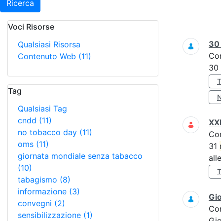
Ricerca
Voci Risorse
Ricerca
3
Qualsiasi Risorsa
Co
Contenuto Web
(11)
30
Tag
Qualsiasi Tag
cndd
(11)
XXI
no tobacco day
(11)
Co
oms
(11)
31
giornata mondiale senza tabacco
all
(10)
tabagismo
(8)
informazione
(3)
Gi
convegni
(2)
Co
sensibilizzazione
(1)
Gi