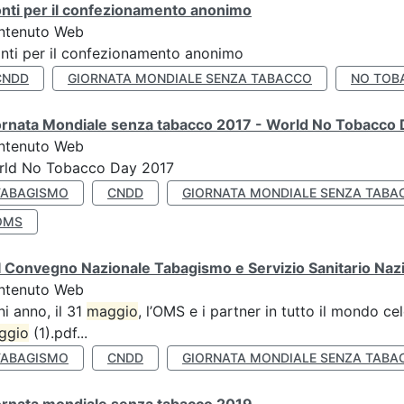
nti per il confezionamento anonimo
ntenuto Web
nti per il confezionamento anonimo
CNDD
GIORNATA MONDIALE SENZA TABACCO
NO TOB
ornata Mondiale senza tabacco 2017 - World No Tobacco
ntenuto Web
rld No Tobacco Day 2017
TABAGISMO
CNDD
GIORNATA MONDIALE SENZA TABA
OMS
 Convegno Nazionale Tabagismo e Servizio Sanitario Naz
ntenuto Web
i anno, il 31
maggio
, l’OMS e i partner in tutto il mondo 
ggio
(1).pdf...
TABAGISMO
CNDD
GIORNATA MONDIALE SENZA TABA