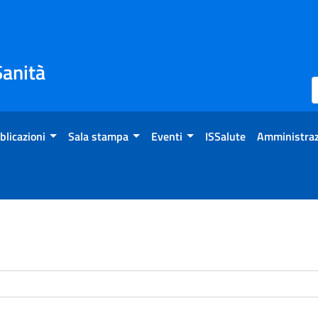
Sanità
blicazioni
Sala stampa
Eventi
ISSalute
Amministraz
enti