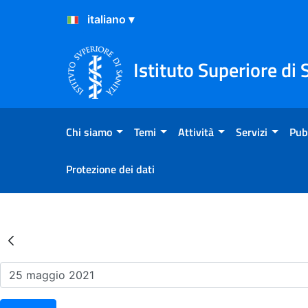
Salta al Contenuto
Salta al Footer
Istituto Superiore di 
Chi siamo
Temi
Attività
Servizi
Pub
Protezione dei dati
Risultati della Ricerca - Ev