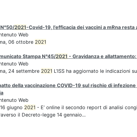
 N°50/
2021
-Covid-19, l’efficacia dei vaccini a mRna resta 
ntenuto Web
ma, 06 ottobre
2021
municato Stampa N°45/
2021
- Gravidanza e allattamento:
ntenuto Web
ma, 24 settembre
2021
L’ISS ha aggiornato le indicazioni s
atto della vaccinazione COVID-19 sul rischio di infezio
ia
ntenuto Web
 16 giugno
2021
- E’ online il secondo report di analisi congiu
raverso il Decreto-legge 14 gennaio...