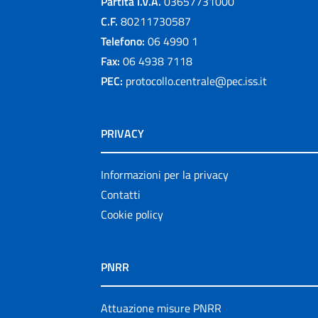
Partita I.V.A.
03657731000
C.F.
80211730587
Telefono:
06 4990 1
Fax:
06 4938 7118
PEC:
protocollo.centrale@pec.iss.it
PRIVACY
Informazioni per la privacy
Contatti
Cookie policy
PNRR
Attuazione misure PNRR