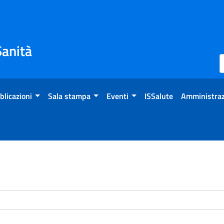
Sanità
blicazioni
Sala stampa
Eventi
ISSalute
Amministraz
enti