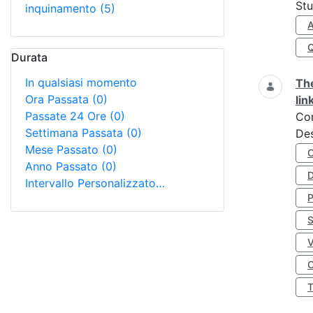
Stu
inquinamento
(5)
A
Durata
In qualsiasi momento
The
Ora Passata
(0)
lin
Passate 24 Ore
(0)
Co
Settimana Passata
(0)
Des
Mese Passato
(0)
Anno Passato
(0)
D
Intervallo Personalizzato…
S
O