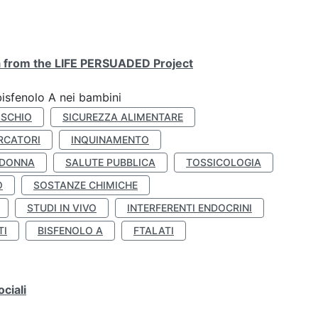
ta from the LIFE PERSUADED Project
bisfenolo A nei bambini
ISCHIO
SICUREZZA ALIMENTARE
RCATORI
INQUINAMENTO
 DONNA
SALUTE PUBBLICA
TOSSICOLOGIA
O
SOSTANZE CHIMICHE
STUDI IN VIVO
INTERFERENTI ENDOCRINI
TI
BISFENOLO A
FTALATI
ciali