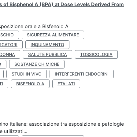
ts of Bisphenol A (BPA) at Dose Levels Derived From
esposizione orale a Bisfenolo A
ISCHIO
SICUREZZA ALIMENTARE
RCATORI
INQUINAMENTO
 DONNA
SALUTE PUBBLICA
TOSSICOLOGIA
O
SOSTANZE CHIMICHE
STUDI IN VIVO
INTERFERENTI ENDOCRINI
TI
BISFENOLO A
FTALATI
ino italiane: associazione tra esposizione e patologie
utilizzati...