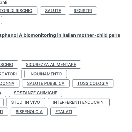
iali
TORI DI RISCHIO
SALUTE
REGISTRI
henol A biomonitoring in Italian mother-child pairs
ISCHIO
SICUREZZA ALIMENTARE
RCATORI
INQUINAMENTO
 DONNA
SALUTE PUBBLICA
TOSSICOLOGIA
O
SOSTANZE CHIMICHE
STUDI IN VIVO
INTERFERENTI ENDOCRINI
TI
BISFENOLO A
FTALATI