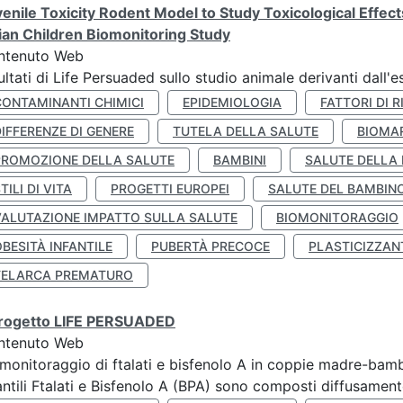
enile Toxicity Rodent Model to Study Toxicological Effec
lian Children Biomonitoring Study
ntenuto Web
ultati di Life Persuaded sullo studio animale derivanti dall'
CONTAMINANTI CHIMICI
EPIDEMIOLOGIA
FATTORI DI R
IFFERENZE DI GENERE
TUTELA DELLA SALUTE
BIOMA
PROMOZIONE DELLA SALUTE
BAMBINI
SALUTE DELLA
TILI DI VITA
PROGETTI EUROPEI
SALUTE DEL BAMBIN
VALUTAZIONE IMPATTO SULLA SALUTE
BIOMONITORAGGIO
BESITÀ INFANTILE
PUBERTÀ PRECOCE
PLASTICIZZAN
TELARCA PREMATURO
 progetto LIFE PERSUADED
ntenuto Web
monitoraggio di ftalati e bisfenolo A in coppie madre-bamb
antili Ftalati e Bisfenolo A (BPA) sono composti diffusamente 