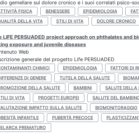
dio gemellare sul dolore cronico e i suoi correlati psico-soc
TTIVITÀ FISICA
BENESSERE
EPIDEMIOLOGIA
FAT
QUALITÀ DELLA VITA
STILI DI VITA
DOLORE CRONICO
 LIFE PERSUADED project approach on phthalates and bisp
king exposure and juvenile diseases
ntenuto Web
crizione generale del progetto Life PERSUADED
CONTAMINANTI CHIMICI
EPIDEMIOLOGIA
FATTORI DI R
IFFERENZE DI GENERE
TUTELA DELLA SALUTE
BIOMA
PROMOZIONE DELLA SALUTE
BAMBINI
SALUTE DELLA
TILI DI VITA
PROGETTI EUROPEI
SALUTE DEL BAMBIN
VALUTAZIONE IMPATTO SULLA SALUTE
BIOMONITORAGGIO
BESITÀ INFANTILE
PUBERTÀ PRECOCE
PLASTICIZZAN
TELARCA PREMATURO