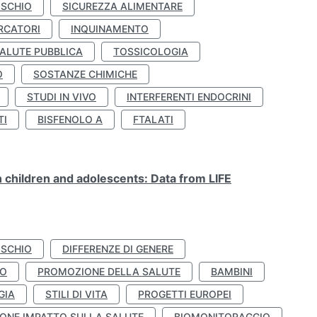
ISCHIO
SICUREZZA ALIMENTARE
RCATORI
INQUINAMENTO
ALUTE PUBBLICA
TOSSICOLOGIA
O
SOSTANZE CHIMICHE
STUDI IN VIVO
INTERFERENTI ENDOCRINI
TI
BISFENOLO A
FTALATI
n children and adolescents: Data from LIFE
ISCHIO
DIFFERENZE DI GENERE
TO
PROMOZIONE DELLA SALUTE
BAMBINI
GIA
STILI DI VITA
PROGETTI EUROPEI
ONE IMPATTO SULLA SALUTE
BIOMONITORAGGIO