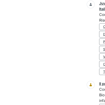
Juv
Ita
Co
Ris
D
S
O
Il
Co
Bio
inf