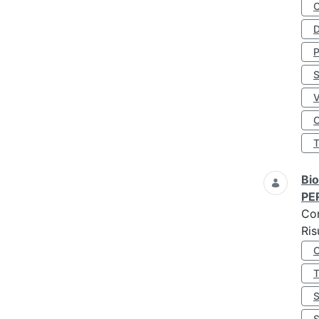
D
S
O
Bio
PE
Co
Ris