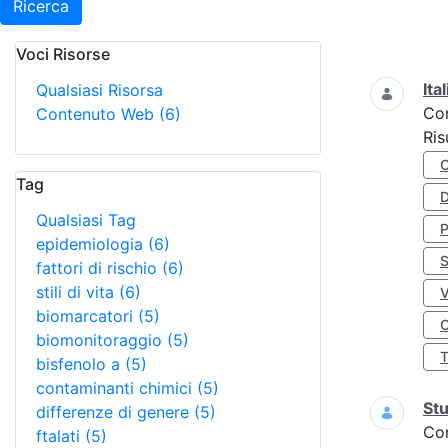
Ricerca
Voci Risorse
Ricerca
Ita
Qualsiasi Risorsa
Co
Contenuto Web
(6)
Ris
Tag
D
Qualsiasi Tag
epidemiologia
(6)
S
fattori di rischio
(6)
stili di vita
(6)
biomarcatori
(5)
O
biomonitoraggio
(5)
bisfenolo a
(5)
contaminanti chimici
(5)
Stu
differenze di genere
(5)
Co
ftalati
(5)