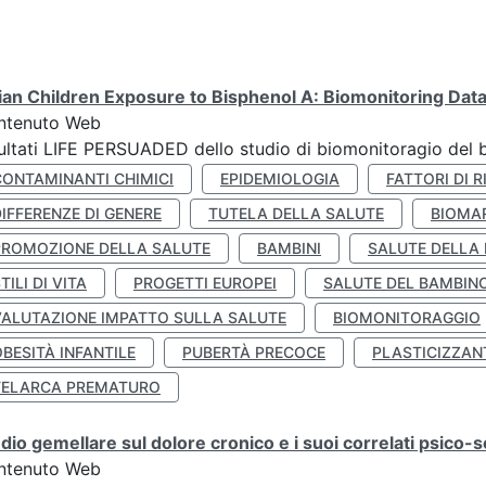
lian Children Exposure to Bisphenol A: Biomonitoring Da
ntenuto Web
ultati LIFE PERSUADED dello studio di biomonitoragio del 
CONTAMINANTI CHIMICI
EPIDEMIOLOGIA
FATTORI DI R
IFFERENZE DI GENERE
TUTELA DELLA SALUTE
BIOMA
PROMOZIONE DELLA SALUTE
BAMBINI
SALUTE DELLA
TILI DI VITA
PROGETTI EUROPEI
SALUTE DEL BAMBIN
VALUTAZIONE IMPATTO SULLA SALUTE
BIOMONITORAGGIO
BESITÀ INFANTILE
PUBERTÀ PRECOCE
PLASTICIZZAN
TELARCA PREMATURO
dio gemellare sul dolore cronico e i suoi correlati psico-so
ntenuto Web