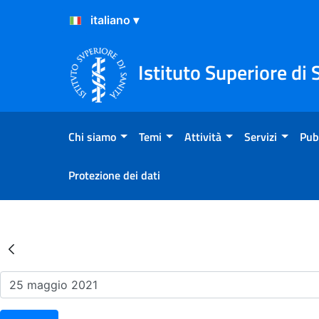
Salta al Contenuto
Salta al Footer
Istituto Superiore di 
Chi siamo
Temi
Attività
Servizi
Pub
Protezione dei dati
Risultati della Ricerca - Ev