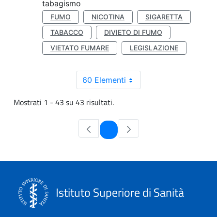
tabagismo
FUMO
NICOTINA
SIGARETTA
TABACCO
DIVIETO DI FUMO
VIETATO FUMARE
LEGISLAZIONE
60 Elementi
Mostrati 1 - 43 su 43 risultati.
Pagina
1
Istituto Superiore di Sanità