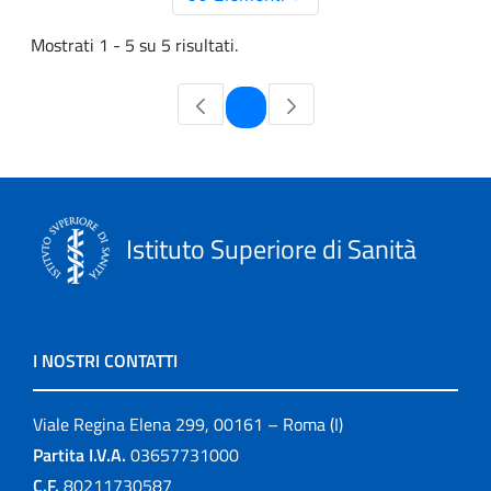
Mostrati 1 - 5 su 5 risultati.
Pagina
1
Istituto Superiore di Sanità
I NOSTRI CONTATTI
Viale Regina Elena 299, 00161 – Roma (I)
Partita I.V.A.
03657731000
C.F.
80211730587