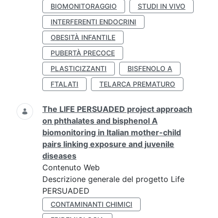
BIOMONITORAGGIO
STUDI IN VIVO
INTERFERENTI ENDOCRINI
OBESITÀ INFANTILE
PUBERTÀ PRECOCE
PLASTICIZZANTI
BISFENOLO A
FTALATI
TELARCA PREMATURO
The LIFE PERSUADED project approach
on phthalates and bisphenol A
biomonitoring in Italian mother-child
pairs linking exposure and juvenile
diseases
Contenuto Web
Descrizione generale del progetto Life
PERSUADED
CONTAMINANTI CHIMICI