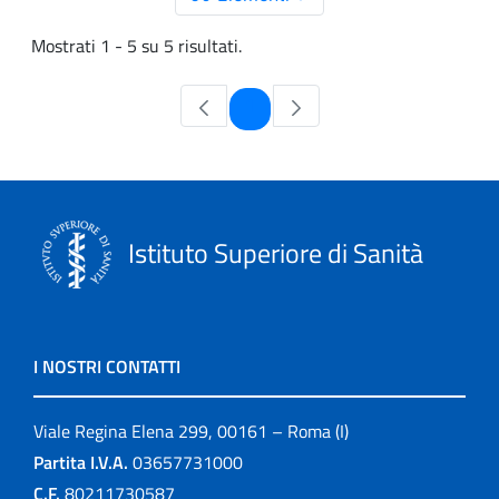
Mostrati 1 - 5 su 5 risultati.
Pagina
1
Istituto Superiore di Sanità
I NOSTRI CONTATTI
Viale Regina Elena 299, 00161 – Roma (I)
Partita I.V.A.
03657731000
C.F.
80211730587