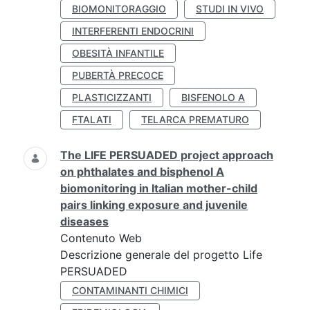
BIOMONITORAGGIO
STUDI IN VIVO
INTERFERENTI ENDOCRINI
OBESITÀ INFANTILE
PUBERTÀ PRECOCE
PLASTICIZZANTI
BISFENOLO A
FTALATI
TELARCA PREMATURO
The LIFE PERSUADED project approach
on phthalates and bisphenol A
biomonitoring in Italian mother-child
pairs linking exposure and juvenile
diseases
Contenuto Web
Descrizione generale del progetto Life
PERSUADED
CONTAMINANTI CHIMICI