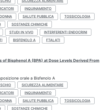
ISCHIO
SICUREZZA ALIMENTARE
RCATORI
INQUINAMENTO
 DONNA
SALUTE PUBBLICA
TOSSICOLOGIA
O
SOSTANZE CHIMICHE
STUDI IN VIVO
INTERFERENTI ENDOCRINI
TI
BISFENOLO A
FTALATI
ts of Bisphenol A (BPA) at Dose Levels Derived From
esposizione orale a Bisfenolo A
ISCHIO
SICUREZZA ALIMENTARE
RCATORI
INQUINAMENTO
 DONNA
SALUTE PUBBLICA
TOSSICOLOGIA
O
SOSTANZE CHIMICHE