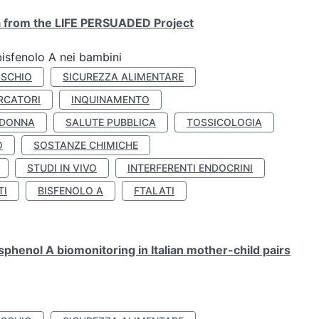
ta from the LIFE PERSUADED Project
bisfenolo A nei bambini
ISCHIO
SICUREZZA ALIMENTARE
RCATORI
INQUINAMENTO
 DONNA
SALUTE PUBBLICA
TOSSICOLOGIA
O
SOSTANZE CHIMICHE
STUDI IN VIVO
INTERFERENTI ENDOCRINI
TI
BISFENOLO A
FTALATI
henol A biomonitoring in Italian mother-child pairs