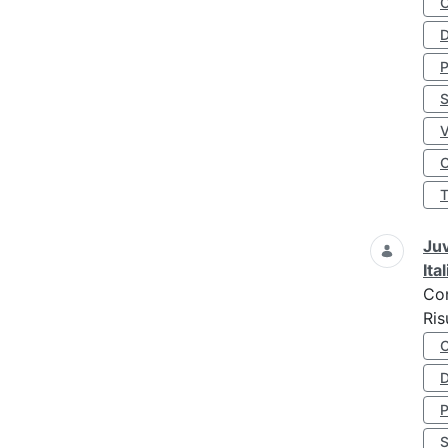
D
S
O
Juv
Ita
Co
Ris
D
S