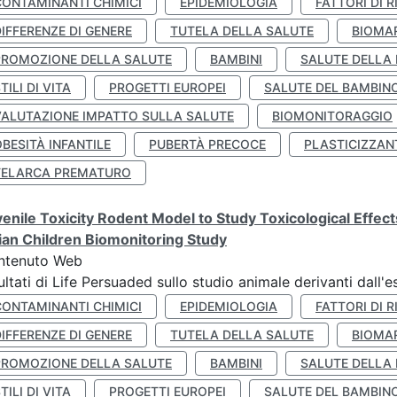
CONTAMINANTI CHIMICI
EPIDEMIOLOGIA
FATTORI DI R
IFFERENZE DI GENERE
TUTELA DELLA SALUTE
BIOMA
PROMOZIONE DELLA SALUTE
BAMBINI
SALUTE DELLA
TILI DI VITA
PROGETTI EUROPEI
SALUTE DEL BAMBIN
VALUTAZIONE IMPATTO SULLA SALUTE
BIOMONITORAGGIO
BESITÀ INFANTILE
PUBERTÀ PRECOCE
PLASTICIZZAN
TELARCA PREMATURO
enile Toxicity Rodent Model to Study Toxicological Effec
lian Children Biomonitoring Study
ntenuto Web
ultati di Life Persuaded sullo studio animale derivanti dall'
CONTAMINANTI CHIMICI
EPIDEMIOLOGIA
FATTORI DI R
IFFERENZE DI GENERE
TUTELA DELLA SALUTE
BIOMA
PROMOZIONE DELLA SALUTE
BAMBINI
SALUTE DELLA
TILI DI VITA
PROGETTI EUROPEI
SALUTE DEL BAMBIN