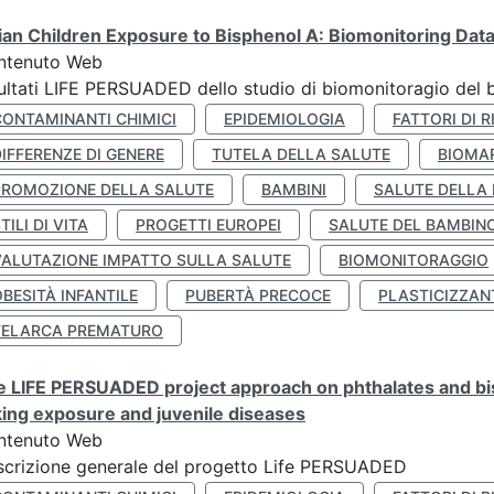
lian Children Exposure to Bisphenol A: Biomonitoring Da
ntenuto Web
ultati LIFE PERSUADED dello studio di biomonitoragio del 
CONTAMINANTI CHIMICI
EPIDEMIOLOGIA
FATTORI DI R
IFFERENZE DI GENERE
TUTELA DELLA SALUTE
BIOMA
PROMOZIONE DELLA SALUTE
BAMBINI
SALUTE DELLA
TILI DI VITA
PROGETTI EUROPEI
SALUTE DEL BAMBIN
VALUTAZIONE IMPATTO SULLA SALUTE
BIOMONITORAGGIO
BESITÀ INFANTILE
PUBERTÀ PRECOCE
PLASTICIZZAN
TELARCA PREMATURO
 LIFE PERSUADED project approach on phthalates and bisp
king exposure and juvenile diseases
ntenuto Web
crizione generale del progetto Life PERSUADED