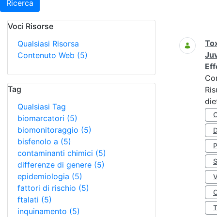
Ricerca
Voci Risorse
Ricerca
Tox
Qualsiasi Risorsa
Juv
Contenuto Web
(5)
Eff
Co
Tag
Ris
die
Qualsiasi Tag
biomarcatori
(5)
biomonitoraggio
(5)
D
bisfenolo a
(5)
contaminanti chimici
(5)
S
differenze di genere
(5)
epidemiologia
(5)
fattori di rischio
(5)
O
ftalati
(5)
inquinamento
(5)