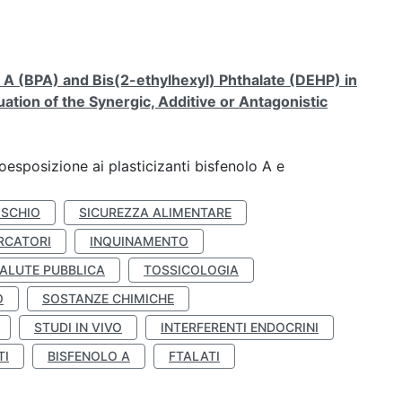
A (BPA) and Bis(2-ethylhexyl) Phthalate (DEHP) in
ation of the Synergic, Additive or Antagonistic
coesposizione ai plasticizanti bisfenolo A e
ISCHIO
SICUREZZA ALIMENTARE
RCATORI
INQUINAMENTO
ALUTE PUBBLICA
TOSSICOLOGIA
O
SOSTANZE CHIMICHE
STUDI IN VIVO
INTERFERENTI ENDOCRINI
TI
BISFENOLO A
FTALATI