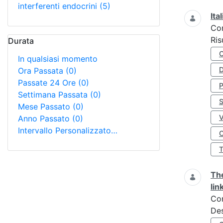
interferenti endocrini
(5)
Ita
Co
Ris
Durata
In qualsiasi momento
D
Ora Passata
(0)
Passate 24 Ore
(0)
Settimana Passata
(0)
S
Mese Passato
(0)
Anno Passato
(0)
Intervallo Personalizzato…
O
The
lin
Co
Des