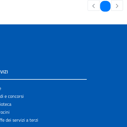
Pagina
1
VIZI
e
di e concorsi
ioteca
ocini
ffe dei servizi a terzi