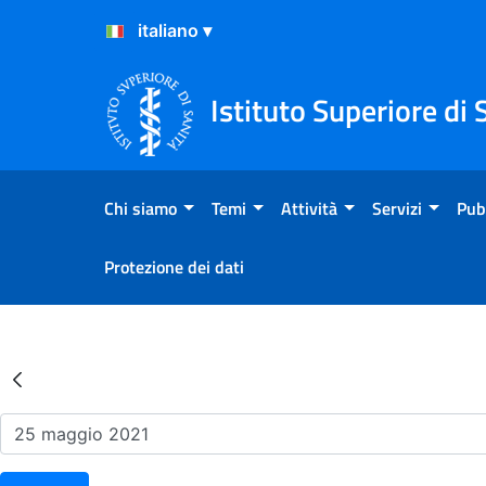
Salta al Contenuto
Salta al Footer
Istituto Superiore di 
Chi siamo
Temi
Attività
Servizi
Pub
Protezione dei dati
Risultati della Ricerca - Ev