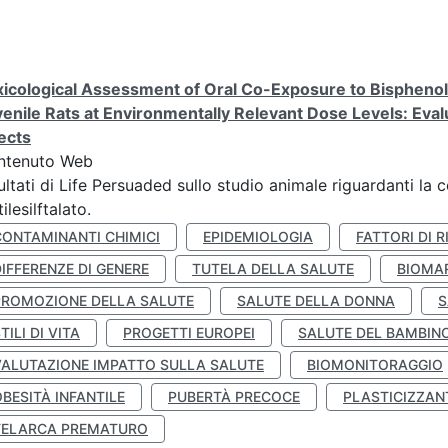
icological Assessment of Oral Co-Exposure to Bisphenol 
enile Rats at Environmentally Relevant Dose Levels: Evalu
ects
ntenuto Web
ultati di Life Persuaded sullo studio animale riguardanti la 
tilesilftalato.
CONTAMINANTI CHIMICI
EPIDEMIOLOGIA
FATTORI DI R
IFFERENZE DI GENERE
TUTELA DELLA SALUTE
BIOMA
PROMOZIONE DELLA SALUTE
SALUTE DELLA DONNA
S
TILI DI VITA
PROGETTI EUROPEI
SALUTE DEL BAMBIN
VALUTAZIONE IMPATTO SULLA SALUTE
BIOMONITORAGGIO
BESITÀ INFANTILE
PUBERTÀ PRECOCE
PLASTICIZZAN
TELARCA PREMATURO