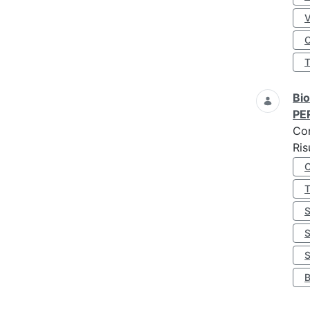
O
Bio
PE
Co
Ris
S