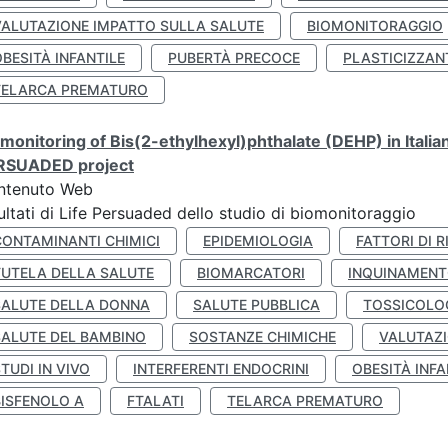
VALUTAZIONE IMPATTO SULLA SALUTE
BIOMONITORAGGIO
BESITÀ INFANTILE
PUBERTÀ PRECOCE
PLASTICIZZAN
TELARCA PREMATURO
monitoring of Bis(2-ethylhexyl)phthalate (DEHP) in Italia
RSUADED project
ntenuto Web
ultati di Life Persuaded dello studio di biomonitoraggio
CONTAMINANTI CHIMICI
EPIDEMIOLOGIA
FATTORI DI R
TUTELA DELLA SALUTE
BIOMARCATORI
INQUINAMEN
SALUTE DELLA DONNA
SALUTE PUBBLICA
TOSSICOLO
SALUTE DEL BAMBINO
SOSTANZE CHIMICHE
VALUTAZI
TUDI IN VIVO
INTERFERENTI ENDOCRINI
OBESITÀ INFA
BISFENOLO A
FTALATI
TELARCA PREMATURO