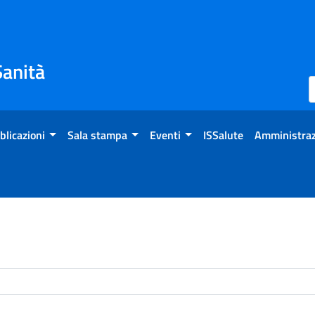
Sanità
blicazioni
Sala stampa
Eventi
ISSalute
Amministraz
enti