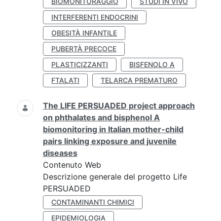
BIOMONITORAGGIO
STUDI IN VIVO
INTERFERENTI ENDOCRINI
OBESITÀ INFANTILE
PUBERTÀ PRECOCE
PLASTICIZZANTI
BISFENOLO A
FTALATI
TELARCA PREMATURO
The LIFE PERSUADED project approach
on phthalates and bisphenol A
biomonitoring in Italian mother-child
pairs linking exposure and juvenile
diseases
Contenuto Web
Descrizione generale del progetto Life
PERSUADED
CONTAMINANTI CHIMICI
EPIDEMIOLOGIA