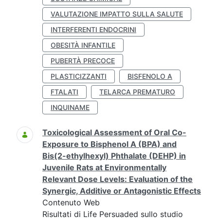
VALUTAZIONE IMPATTO SULLA SALUTE
INTERFERENTI ENDOCRINI
OBESITÀ INFANTILE
PUBERTÀ PRECOCE
PLASTICIZZANTI
BISFENOLO A
FTALATI
TELARCA PREMATURO
INQUINAME
Toxicological Assessment of Oral Co-
Exposure to Bisphenol A (BPA) and
Bis(2-ethylhexyl) Phthalate (DEHP) in
Juvenile Rats at Environmentally
Relevant Dose Levels: Evaluation of the
Synergic, Additive or Antagonistic Effects
Contenuto Web
Risultati di Life Persuaded sullo studio