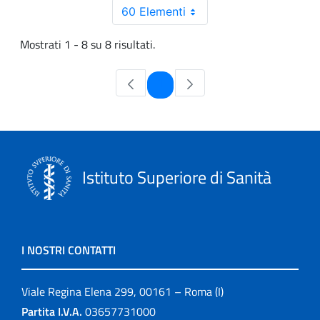
60 Elementi
Mostrati 1 - 8 su 8 risultati.
Pagina
1
Istituto Superiore di Sanità
I NOSTRI CONTATTI
Viale Regina Elena 299, 00161 – Roma (I)
Partita I.V.A.
03657731000