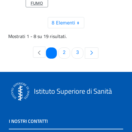
FUMO
8 Elementi
Mostrati 1 - 8 su 19 risultati.
Pagina
Pagina
Pagina
1
2
3
Istituto Superiore di Sanità
I NOSTRI CONTATTI