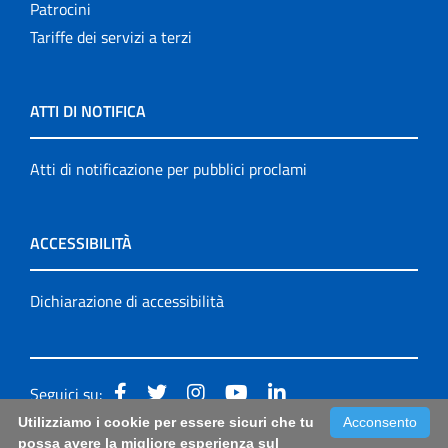
Patrocini
Tariffe dei servizi a terzi
ATTI DI NOTIFICA
Atti di notificazione per pubblici proclami
ACCESSIBILITÀ
Dichiarazione di accessibilità
Seguici su:
Utilizziamo i cookie per essere sicuri che tu
Acconsento
Accessibilità: form di segnalazione di prima istanza per
possa avere la migliore esperienza sul