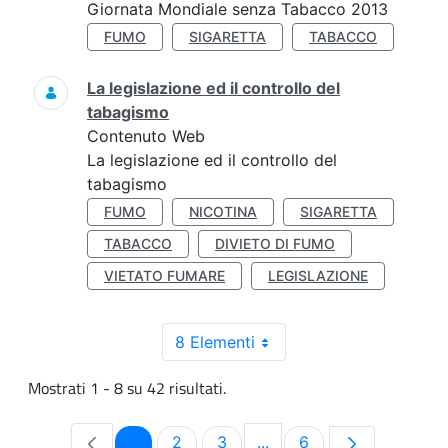
Giornata Mondiale senza Tabacco 2013
FUMO
SIGARETTA
TABACCO
La legislazione ed il controllo del
tabagismo
Contenuto Web
La legislazione ed il controllo del
tabagismo
FUMO
NICOTINA
SIGARETTA
TABACCO
DIVIETO DI FUMO
VIETATO FUMARE
LEGISLAZIONE
8 Elementi
Mostrati 1 - 8 su 42 risultati.
Pagina
Pagina
Pagina
Pagina
1
2
3
...
6