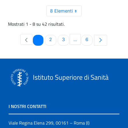
8 Elementi
Mostrati 1 - 8 su 42 risultati.
Pagina
Pagina
Pagina
Pagina
1
2
3
...
6
Pagine intermedie Use T
Istituto Superiore di Sanità
I NOSTRI CONTATTI
Viale Regina Elena 299, 00161 – Roma (I)