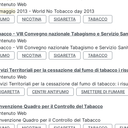
ntenuto Web
maggio
2013 - World No Tobacco day 2013
FUMO
NICOTINA
SIGARETTA
TABACCO
acco - VIII Convegno nazionale Tabagismo e Servizio San
ntenuto Web
acco - VIII Convegno nazionale Tabagismo e Servizio Sani
FUMO
NICOTINA
SIGARETTA
TABACCO
vizi Territoriali per la cessazione dal fumo di tabacco i ris
ntenuto Web
vizi Territoriali per la cessazione dal fumo di tabacco: i risu
SIGARETTA
CENTRI ANTIFUMO
SMETTERE DI FUMARE
venzione Quadro per il Controllo del Tabacco
ntenuto Web
venzione Quadro per il Controllo del Tabacco
FUMO
NICOTINA
SIGARETTA
TABACCO
FUM