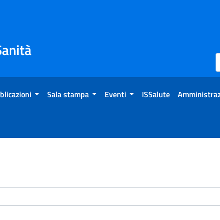
Sanità
blicazioni
Sala stampa
Eventi
ISSalute
Amministraz
enti