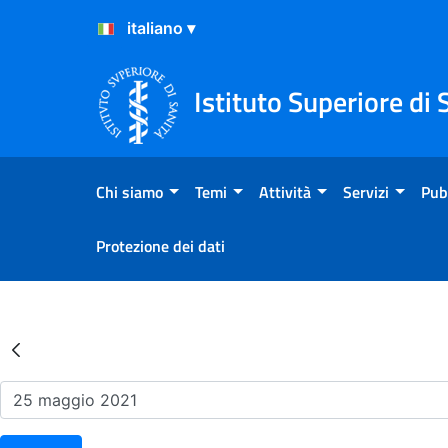
Salta al Contenuto
Salta al Footer
Istituto Superiore di 
Chi siamo
Temi
Attività
Servizi
Pub
Protezione dei dati
Risultati della Ricerca - Ev