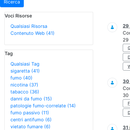
Ricerca
Voci Risorse
Ricerca
29
Qualsiasi Risorsa
Co
Contenuto Web
(41)
29
Tag
Qualsiasi Tag
sigaretta
(41)
fumo
(40)
3
nicotina
(37)
Co
tabacco
(36)
30
danni da fumo
(15)
patologie fumo-correlate
(14)
fumo passivo
(11)
D
centri antifumo
(6)
vietato fumare
(6)
31