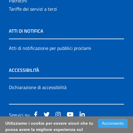
Patrocini
Tariffe dei servizi a terzi
ATTI DI NOTIFICA
Atti di notificazione per pubblici proclami
ACCESSIBILITÀ
Dichiarazione di accessibilità
Seguici su:
Utilizziamo i cookie per essere sicuri che tu
Acconsento
Accessibilità: form di segnalazione di prima istanza per
possa avere la migliore esperienza sul