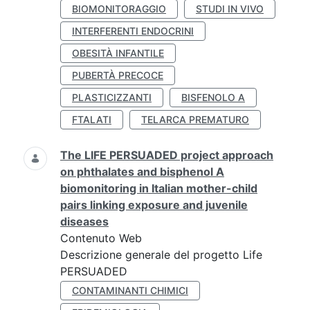
BIOMONITORAGGIO
STUDI IN VIVO
INTERFERENTI ENDOCRINI
OBESITÀ INFANTILE
PUBERTÀ PRECOCE
PLASTICIZZANTI
BISFENOLO A
FTALATI
TELARCA PREMATURO
The LIFE PERSUADED project approach
on phthalates and bisphenol A
biomonitoring in Italian mother-child
pairs linking exposure and juvenile
diseases
Contenuto Web
Descrizione generale del progetto Life
PERSUADED
CONTAMINANTI CHIMICI