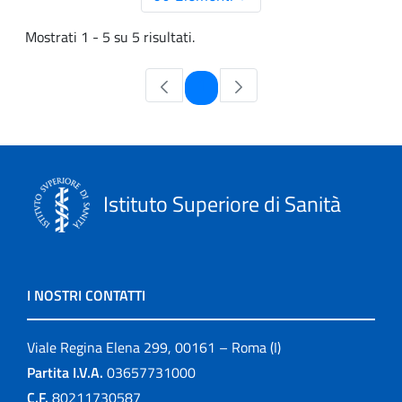
Mostrati 1 - 5 su 5 risultati.
Pagina
1
Istituto Superiore di Sanità
I NOSTRI CONTATTI
Viale Regina Elena 299, 00161 – Roma (I)
Partita I.V.A.
03657731000
C.F.
80211730587