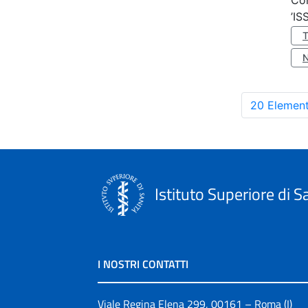
Co
’IS
20 Element
Istituto Superiore di S
I NOSTRI CONTATTI
Viale Regina Elena 299, 00161 – Roma (I)