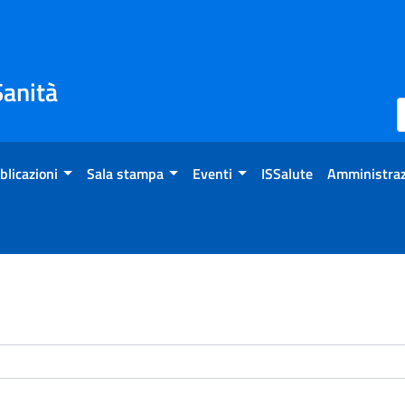
Sanità
blicazioni
Sala stampa
Eventi
ISSalute
Amministraz
enti