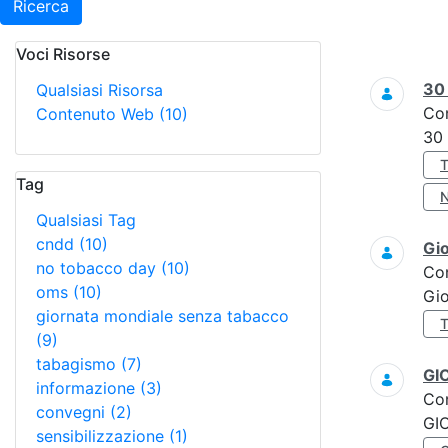
Ricerca
Voci Risorse
Ricerca
3
Qualsiasi Risorsa
Co
Contenuto Web
(10)
30
Tag
Qualsiasi Tag
cndd
(10)
Gi
no tobacco day
(10)
Co
oms
(10)
Gi
giornata mondiale senza tabacco
(9)
tabagismo
(7)
GI
informazione
(3)
Co
convegni
(2)
GI
sensibilizzazione
(1)