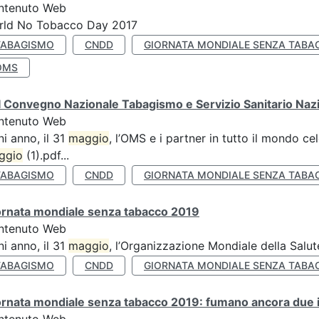
ntenuto Web
rld No Tobacco Day 2017
TABAGISMO
CNDD
GIORNATA MONDIALE SENZA TABA
OMS
 Convegno Nazionale Tabagismo e Servizio Sanitario Naz
ntenuto Web
i anno, il 31
maggio
, l’OMS e i partner in tutto il mondo 
ggio
(1).pdf...
TABAGISMO
CNDD
GIORNATA MONDIALE SENZA TABA
ornata mondiale senza tabacco 2019
ntenuto Web
i anno, il 31
maggio
, l’Organizzazione Mondiale della Salut
TABAGISMO
CNDD
GIORNATA MONDIALE SENZA TABA
rnata mondiale senza tabacco 2019: fumano ancora due ita