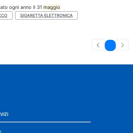
ato ogni anno il 31
maggio
CCO
SIGARETTA ELETTRONICA
Pagina
1
VIZI
e