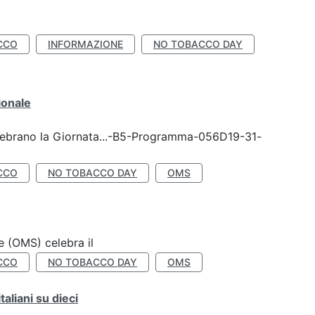
CCO
INFORMAZIONE
NO TOBACCO DAY
ionale
celebrano la Giornata...-B5-Programma-056D19-31-
CCO
NO TOBACCO DAY
OMS
e (OMS) celebra il
CCO
NO TOBACCO DAY
OMS
liani su dieci