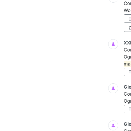
Co
Wo
XXI
Co
Ogn
ma
Gi
Co
Ogn
Gio