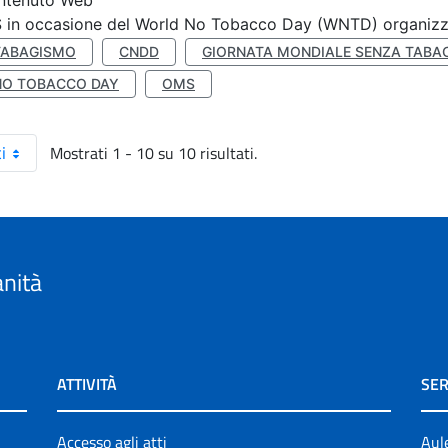
ntenuto Web
S in occasione del World No Tobacco Day (WNTD) organizz
TABAGISMO
CNDD
GIORNATA MONDIALE SENZA TABA
NO TOBACCO DAY
OMS
Mostrati 1 - 10 su 10 risultati.
i
anità
ATTIVITÀ
SER
Accesso agli atti
Aul