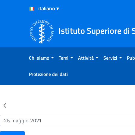
Salta al Contenuto
Salta al Footer
Istituto Superiore di 
Chi siamo
Temi
Attività
Servizi
Pub
Protezione dei dati
Risultati della Ricerca - Ev