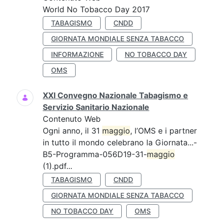
World No Tobacco Day 2017
TABAGISMO
CNDD
GIORNATA MONDIALE SENZA TABACCO
INFORMAZIONE
NO TOBACCO DAY
OMS
XXI Convegno Nazionale Tabagismo e
Servizio Sanitario Nazionale
Contenuto Web
Ogni anno, il 31
maggio
, l’OMS e i partner
in tutto il mondo celebrano la Giornata...-
B5-Programma-056D19-31-
maggio
(1).pdf...
TABAGISMO
CNDD
GIORNATA MONDIALE SENZA TABACCO
NO TOBACCO DAY
OMS