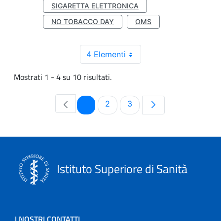
SIGARETTA ELETTRONICA
NO TOBACCO DAY
OMS
4 Elementi
Mostrati 1 - 4 su 10 risultati.
Pagina
Pagina
Pagina
1
2
3
Istituto Superiore di Sanità
I NOSTRI CONTATTI