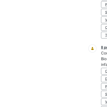
S
O
Il
Co
Bio
inf
D
S