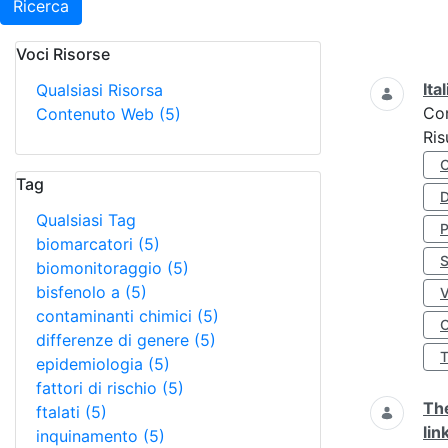
Ricerca
Voci Risorse
Ricerca
Ita
Qualsiasi Risorsa
Co
Contenuto Web
(5)
Ris
Tag
D
Qualsiasi Tag
biomarcatori
(5)
S
biomonitoraggio
(5)
bisfenolo a
(5)
contaminanti chimici
(5)
O
differenze di genere
(5)
epidemiologia
(5)
fattori di rischio
(5)
The
ftalati
(5)
lin
inquinamento
(5)