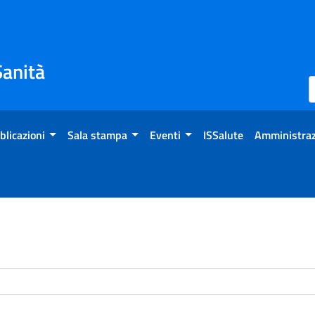
Sanità
blicazioni
Sala stampa
Eventi
ISSalute
Amministraz
enti