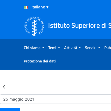
Salta al Contenuto
Salta al Footer
Istituto Superiore di 
Chi siamo
Temi
Attività
Servizi
Pub
Protezione dei dati
Risultati della Ricerca - Ev