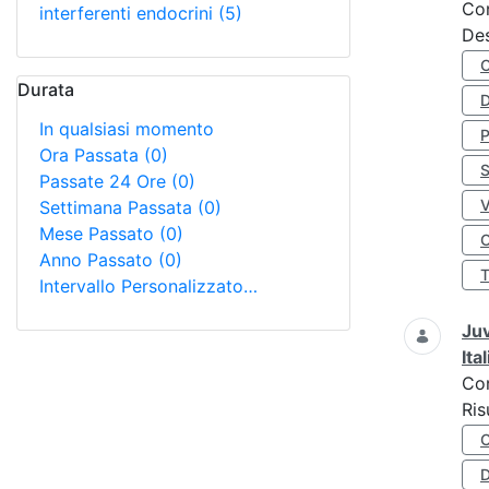
Co
interferenti endocrini
(5)
Des
Durata
D
In qualsiasi momento
Ora Passata
(0)
S
Passate 24 Ore
(0)
Settimana Passata
(0)
Mese Passato
(0)
O
Anno Passato
(0)
Intervallo Personalizzato…
Juv
Ita
Co
Ris
D