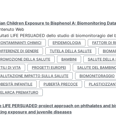
lian Children Exposure to Bisphenol A: Biomonitoring Da
ntenuto Web
ultati LIFE PERSUADED dello studio di biomonitoragio del 
CONTAMINANTI CHIMICI
EPIDEMIOLOGIA
FATTORI DI R
IFFERENZE DI GENERE
TUTELA DELLA SALUTE
BIOMA
PROMOZIONE DELLA SALUTE
BAMBINI
SALUTE DELLA
TILI DI VITA
PROGETTI EUROPEI
SALUTE DEL BAMBIN
VALUTAZIONE IMPATTO SULLA SALUTE
BIOMONITORAGGIO
BESITÀ INFANTILE
PUBERTÀ PRECOCE
PLASTICIZZAN
TELARCA PREMATURO
 LIFE PERSUADED project approach on phthalates and bisp
king exposure and juvenile diseases