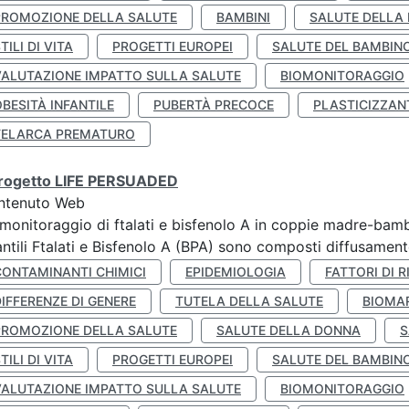
PROMOZIONE DELLA SALUTE
BAMBINI
SALUTE DELLA
TILI DI VITA
PROGETTI EUROPEI
SALUTE DEL BAMBIN
VALUTAZIONE IMPATTO SULLA SALUTE
BIOMONITORAGGIO
BESITÀ INFANTILE
PUBERTÀ PRECOCE
PLASTICIZZAN
TELARCA PREMATURO
 progetto LIFE PERSUADED
ntenuto Web
monitoraggio di ftalati e bisfenolo A in coppie madre-bamb
antili Ftalati e Bisfenolo A (BPA) sono composti diffusamente 
CONTAMINANTI CHIMICI
EPIDEMIOLOGIA
FATTORI DI R
IFFERENZE DI GENERE
TUTELA DELLA SALUTE
BIOMA
PROMOZIONE DELLA SALUTE
SALUTE DELLA DONNA
S
TILI DI VITA
PROGETTI EUROPEI
SALUTE DEL BAMBIN
VALUTAZIONE IMPATTO SULLA SALUTE
BIOMONITORAGGIO