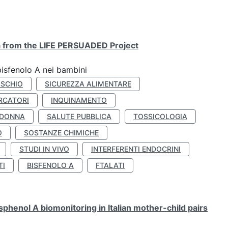
ta from the LIFE PERSUADED Project
bisfenolo A nei bambini
ISCHIO
SICUREZZA ALIMENTARE
RCATORI
INQUINAMENTO
 DONNA
SALUTE PUBBLICA
TOSSICOLOGIA
O
SOSTANZE CHIMICHE
STUDI IN VIVO
INTERFERENTI ENDOCRINI
TI
BISFENOLO A
FTALATI
henol A biomonitoring in Italian mother-child pairs