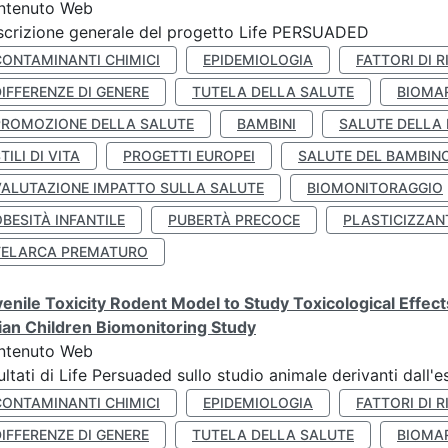
ntenuto Web
crizione generale del progetto Life PERSUADED
CONTAMINANTI CHIMICI
EPIDEMIOLOGIA
FATTORI DI R
IFFERENZE DI GENERE
TUTELA DELLA SALUTE
BIOMA
PROMOZIONE DELLA SALUTE
BAMBINI
SALUTE DELLA
TILI DI VITA
PROGETTI EUROPEI
SALUTE DEL BAMBIN
VALUTAZIONE IMPATTO SULLA SALUTE
BIOMONITORAGGIO
BESITÀ INFANTILE
PUBERTÀ PRECOCE
PLASTICIZZAN
TELARCA PREMATURO
enile Toxicity Rodent Model to Study Toxicological Effec
lian Children Biomonitoring Study
ntenuto Web
ultati di Life Persuaded sullo studio animale derivanti dall'
CONTAMINANTI CHIMICI
EPIDEMIOLOGIA
FATTORI DI R
IFFERENZE DI GENERE
TUTELA DELLA SALUTE
BIOMA