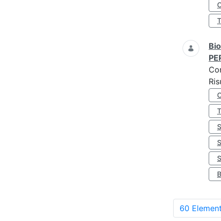
O
Bio
PE
Co
Ris
S
60 Element