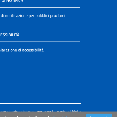
I DI NOTIFICA
 di notificazione per pubblici proclami
ESSIBILITÀ
iarazione di accessibilità
ione di prima istanza per questa pagina
|
Note