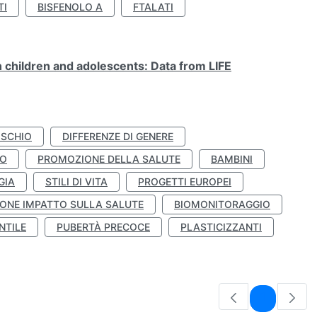
TI
BISFENOLO A
FTALATI
n children and adolescents: Data from LIFE
ISCHIO
DIFFERENZE DI GENERE
TO
PROMOZIONE DELLA SALUTE
BAMBINI
GIA
STILI DI VITA
PROGETTI EUROPEI
ONE IMPATTO SULLA SALUTE
BIOMONITORAGGIO
NTILE
PUBERTÀ PRECOCE
PLASTICIZZANTI
Pagina
1