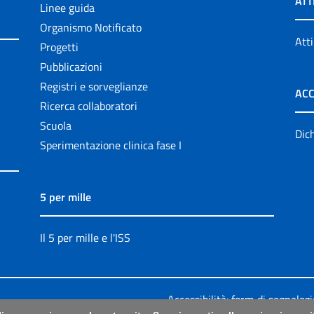
ATT
Linee guida
Organismo Notificato
Atti
Progetti
Pubblicazioni
Registri e sorveglianze
ACC
Ricerca collaboratori
Scuola
Dich
Sperimentazione clinica fase I
5 per mille
Il 5 per mille e l'ISS
Accessibilità: form di segnalaz