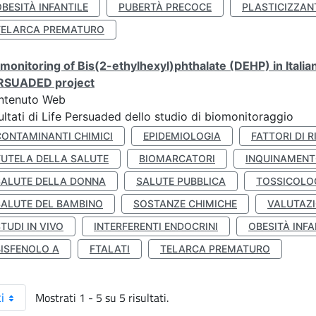
BESITÀ INFANTILE
PUBERTÀ PRECOCE
PLASTICIZZAN
TELARCA PREMATURO
monitoring of Bis(2-ethylhexyl)phthalate (DEHP) in Italia
RSUADED project
ntenuto Web
ultati di Life Persuaded dello studio di biomonitoraggio
CONTAMINANTI CHIMICI
EPIDEMIOLOGIA
FATTORI DI R
TUTELA DELLA SALUTE
BIOMARCATORI
INQUINAMEN
SALUTE DELLA DONNA
SALUTE PUBBLICA
TOSSICOLO
SALUTE DEL BAMBINO
SOSTANZE CHIMICHE
VALUTAZI
TUDI IN VIVO
INTERFERENTI ENDOCRINI
OBESITÀ INFA
BISFENOLO A
FTALATI
TELARCA PREMATURO
Mostrati 1 - 5 su 5 risultati.
i