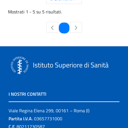
Mostrati 1 - 5 su 5 risultati.
Pagina
1
Istituto Superiore di Sanità
I NOSTRI CONTATTI
Viale Regina Elena 299, 00161 – Roma (I)
Partita I.V.A.
03657731000
C.F.
80211730587