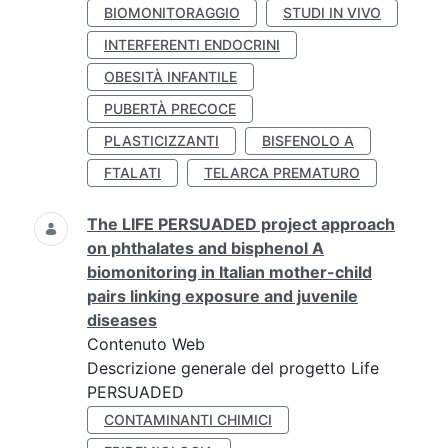
BIOMONITORAGGIO
STUDI IN VIVO
INTERFERENTI ENDOCRINI
OBESITÀ INFANTILE
PUBERTÀ PRECOCE
PLASTICIZZANTI
BISFENOLO A
FTALATI
TELARCA PREMATURO
The LIFE PERSUADED project approach
on phthalates and bisphenol A
biomonitoring in Italian mother-child
pairs linking exposure and juvenile
diseases
Contenuto Web
Descrizione generale del progetto Life
PERSUADED
CONTAMINANTI CHIMICI