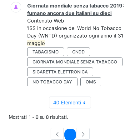
Giornata mondiale senza tabacco 2019:
fumano ancora due italiani su dieci
Contenuto Web
’ISS in occasione del World No Tobacco
Day (WNTD) organizzato ogni anno il 31
maggio
TABAGISMO
CNDD
GIORNATA MONDIALE SENZA TABACCO
SIGARETTA ELETTRONICA
NO TOBACCO DAY
OMS
40 Elementi
Mostrati 1 - 8 su 8 risultati.
Pagina
1