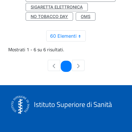
SIGARETTA ELETTRONICA
NO TOBACCO DAY
OMS
60 Elementi
Mostrati 1 - 6 su 6 risultati.
Pagina
1
Istituto Superiore di Sanità