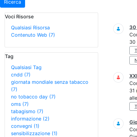
Ricerca
Voci Risorse
Ricerca
3
Qualsiasi Risorsa
Co
Contenuto Web
(7)
30
Tag
Qualsiasi Tag
cndd
(7)
XXI
giornata mondiale senza tabacco
Co
(7)
31
no tobacco day
(7)
all
oms
(7)
tabagismo
(7)
informazione
(2)
Gi
convegni
(1)
Co
sensibilizzazione
(1)
Gi