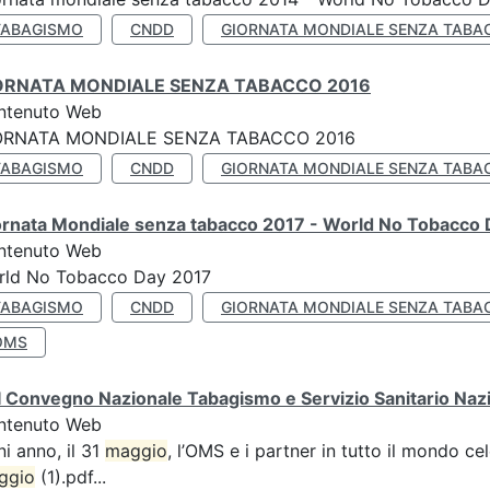
TABAGISMO
CNDD
GIORNATA MONDIALE SENZA TABA
ORNATA MONDIALE SENZA TABACCO 2016
ntenuto Web
ORNATA MONDIALE SENZA TABACCO 2016
TABAGISMO
CNDD
GIORNATA MONDIALE SENZA TABA
ornata Mondiale senza tabacco 2017 - World No Tobacco
ntenuto Web
rld No Tobacco Day 2017
TABAGISMO
CNDD
GIORNATA MONDIALE SENZA TABA
OMS
 Convegno Nazionale Tabagismo e Servizio Sanitario Naz
ntenuto Web
i anno, il 31
maggio
, l’OMS e i partner in tutto il mondo 
ggio
(1).pdf...