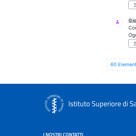
Gi
Co
Ogn
60 Element
Istituto Superiore di S
I NOSTRI CONTATTI