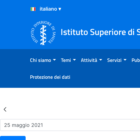
Salta al Contenuto
Salta al Footer
Istituto Superiore di 
Chi siamo
Temi
Attività
Servizi
Pub
Protezione dei dati
Risultati della Ricerca - Ev