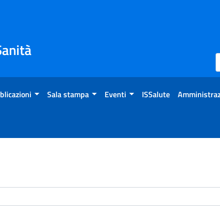
Sanità
blicazioni
Sala stampa
Eventi
ISSalute
Amministraz
enti