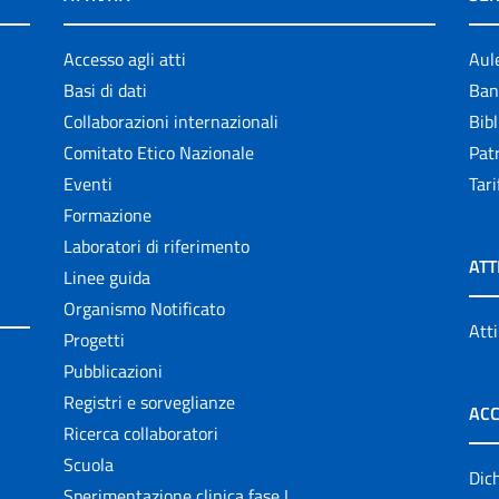
Accesso agli atti
Aul
Basi di dati
Ban
Collaborazioni internazionali
Bibl
Comitato Etico Nazionale
Patr
Eventi
Tari
Formazione
Laboratori di riferimento
ATT
Linee guida
Organismo Notificato
Atti
Progetti
Pubblicazioni
Registri e sorveglianze
ACC
Ricerca collaboratori
Scuola
Dich
Sperimentazione clinica fase I