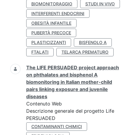
BIOMONITORAGGIO
STUDI IN VIVO
INTERFERENTI ENDOCRINI
OBESITÀ INFANTILE
PUBERTÀ PRECOCE
PLASTICIZZANTI
BISFENOLO A
FTALATI
TELARCA PREMATURO
The LIFE PERSUADED project approach
on phthalates and bisphenol A
biomonitoring in Italian mother-child
pairs linking exposure and juvenile
diseases
Contenuto Web
Descrizione generale del progetto Life
PERSUADED
CONTAMINANTI CHIMICI