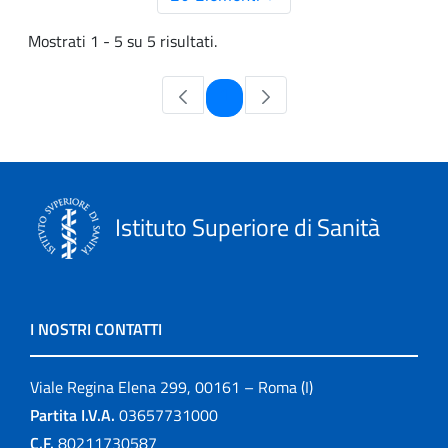
Mostrati 1 - 5 su 5 risultati.
Pagina
1
Istituto Superiore di Sanità
I NOSTRI CONTATTI
Viale Regina Elena 299, 00161 – Roma (I)
Partita I.V.A.
03657731000
C.F.
80211730587