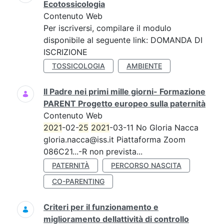
Ecotossicologia
Contenuto Web
Per iscriversi, compilare il modulo
disponibile al seguente link: DOMANDA DI
ISCRIZIONE
TOSSICOLOGIA
AMBIENTE
Il Padre nei primi mille giorni- Formazione
PARENT Progetto europeo sulla paternità
Contenuto Web
2021
-02-
25
2021
-03-11 No Gloria Nacca
gloria.nacca@iss.it Piattaforma Zoom
086C21...-R non prevista...
PATERNITÀ
PERCORSO NASCITA
CO-PARENTING
Criteri per il funzionamento e
miglioramento dellattività di controllo