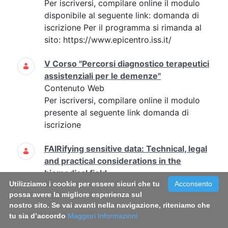
Per iscriversi, compilare online il modulo
disponibile al seguente link: domanda di
iscrizione Per il programma si rimanda al
sito: https://www.epicentro.iss.it/
V Corso "Percorsi diagnostico terapeutici
assistenziali per le demenze"
Contenuto Web
Per iscriversi, compilare online il modulo
presente al seguente link domanda di
iscrizione
FAIRifying sensitive data: Technical, legal
and practical considerations in the
biomedical field
Utilizziamo i cookie per essere sicuri che tu
Acconsento
Contenuto Web
possa avere la migliore esperienza sul
2023-05-
25
2023-05-26 non sono
nostro sito. Se vai avanti nella navigazione, riteniamo che
previsti Antonella Tancredi, Maria
tu sia d’accordo
Maggiori Informazioni
Buoncervello antonella.tancredi