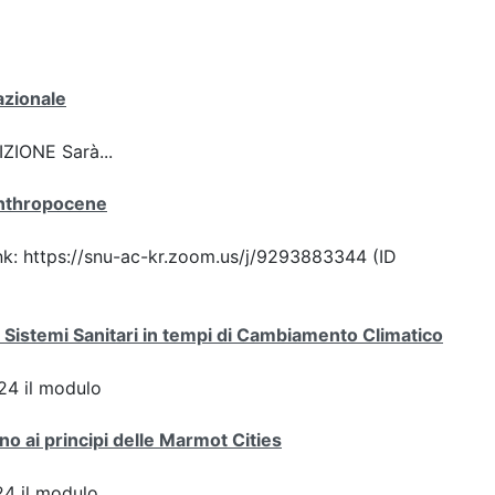
azionale
ZIONE Sarà...
Anthropocene
ink: https://snu-ac-kr.zoom.us/j/9293883344 (ID
 Sistemi Sanitari in tempi di Cambiamento Climatico
4 il modulo
ano ai principi delle Marmot Cities
4 il modulo