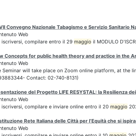
II Convegno Nazionale Tabagismo e Servizio Sanitario N
ntenuto Web
 iscriversi, compilare entro il 29
maggio
il MODULO D'ISCRI
 Concepts for public health theory and practice in the 
ntenuto Web
 Seminar will take place on Zoom online platform, at the l
93883344- Contact: 02-740-8131)
sentazione del Progetto LIFE RESYSTAL: la Resilienza dei
ntenuto Web
 iscriversi, compilare e inviare online entro il 20
maggio
202
tituzione Rete Italiana delle Città per l’Equità che si ispir
ntenuto Web
 iscriversi, compilare e inviare online entro il 10
maggio
202