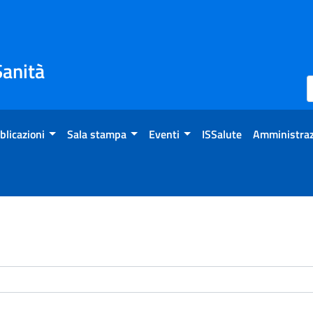
Sanità
blicazioni
Sala stampa
Eventi
ISSalute
Amministraz
enti