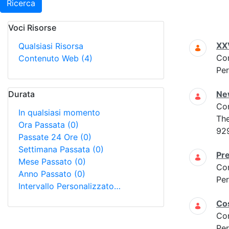
Ricerca
Voci Risorse
Ricerca
XXV
Qualsiasi Risorsa
Co
Contenuto Web
(4)
Per
Durata
New
Co
In qualsiasi momento
The
Ora Passata
(0)
92
Passate 24 Ore
(0)
Settimana Passata
(0)
Pre
Mese Passato
(0)
Co
Anno Passato
(0)
Per
Intervallo Personalizzato…
Cos
Co
Per