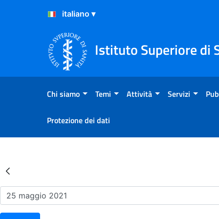
Salta al Contenuto
Salta al Footer
Istituto Superiore di 
Chi siamo
Temi
Attività
Servizi
Pub
Protezione dei dati
Risultati della Ricerca - Ev