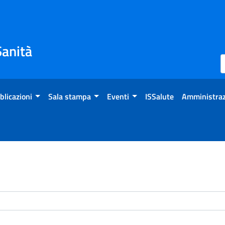
Sanità
blicazioni
Sala stampa
Eventi
ISSalute
Amministraz
enti