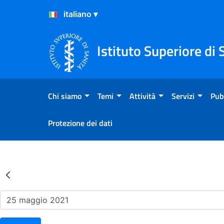
Salta al Contenuto
Salta al Footer
Istituto Superiore di 
Chi siamo
Temi
Attività
Servizi
Pub
Protezione dei dati
Risultati della Ricerca - Ev