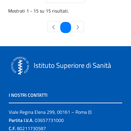
Mostrati 1 - 15 su 15 risultati.
Pagina
1
Istituto Superiore di Sanità
I NOSTRI CONTATTI
Viale Regina Elena 299, 00161 – Roma (I)
Partita I.V.A.
03657731000
C.F.
80211730587