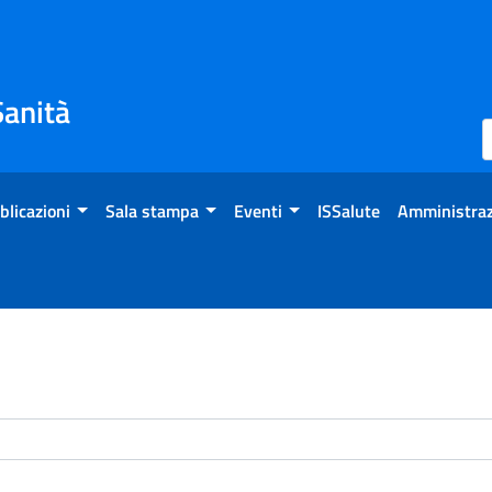
Sanità
blicazioni
Sala stampa
Eventi
ISSalute
Amministraz
enti