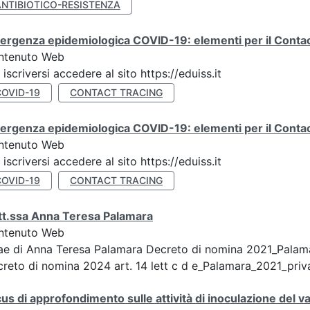
ANTIBIOTICO-RESISTENZA
rgenza epidemiologica COVID-19: elementi per il Contact
ntenuto Web
 iscriversi accedere al sito https://eduiss.it
COVID-19
CONTACT TRACING
rgenza epidemiologica COVID-19: elementi per il Contac
ntenuto Web
 iscriversi accedere al sito https://eduiss.it
COVID-19
CONTACT TRACING
tt.ssa Anna Teresa Palamara
ntenuto Web
ae di Anna Teresa Palamara Decreto di nomina 2021_Pala
reto di nomina 2024 art. 14 lett c d e_Palamara_2021_priva
us di approfondimento sulle attività di inoculazione del