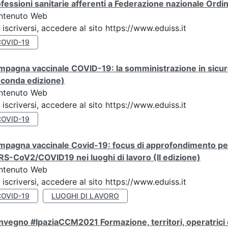
fessioni sanitarie afferenti a Federazione nazionale Ordi
ntenuto Web
 iscriversi, accedere al sito https://www.eduiss.it
COVID-19
mpagna vaccinale COVID-19: la somministrazione in sicu
econda edizione)
ntenuto Web
 iscriversi, accedere al sito https://www.eduiss.it
COVID-19
pagna vaccinale Covid-19: focus di approfondimento per 
S-CoV2/COVID19 nei luoghi di lavoro (II edizione)
ntenuto Web
 iscriversi, accedere al sito https://www.eduiss.it
COVID-19
LUOGHI DI LAVORO
vegno #IpaziaCCM2021 Formazione, territori, operatrici e