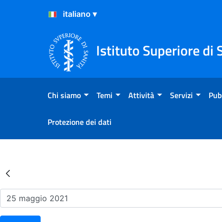
Salta al Contenuto
Salta al Footer
Istituto Superiore di 
Chi siamo
Temi
Attività
Servizi
Pub
Protezione dei dati
Risultati della Ricerca - Ev