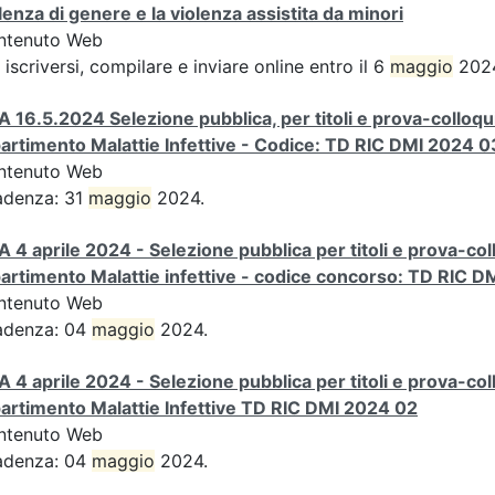
lenza di genere e la violenza assistita da minori
ntenuto Web
 iscriversi, compilare e inviare online entro il 6
maggio
2024
A 16.5.2024 Selezione pubblica, per titoli e prova-colloqui
artimento Malattie Infettive - Codice: TD RIC DMI 2024 0
ntenuto Web
adenza: 31
maggio
2024.
A 4 aprile 2024 - Selezione pubblica per titoli e prova-col
artimento Malattie infettive - codice concorso: TD RIC D
ntenuto Web
adenza: 04
maggio
2024.
A 4 aprile 2024 - Selezione pubblica per titoli e prova-col
artimento Malattie Infettive TD RIC DMI 2024 02
ntenuto Web
adenza: 04
maggio
2024.