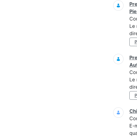
Pre
Pi
Co
Le 
dir
Pre
Au
Co
Le 
dir
Ch
Co
E-m
qua