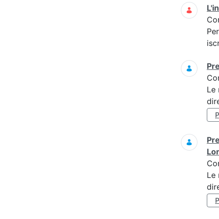
L'i
Co
Per
isc
Pre
Co
Le 
dir
Pre
Lo
Co
Le 
dir