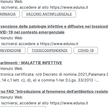
ntenuto Web
 iscriversi, accedere al sito https://www.eduiss.it
FARMACIA
VACCINO ANTINFLUENZALE
venzione delle patologie infettive e diffusive nei tossicod
VID-19 nel contesto emergenziale
ntenuto Web
 iscriversi accedere a https://www.eduiss.it
PREVENZIONE
TOSSICODIPENDENZE
COVID-19
partimenti - MALATTIE INFETTIVE
ntenuto Web
ttronica certificata: n/d Decreto di nomina 2021_Palamara
. 14 c.1 lett. c), d), e) e comma 1-ter D.Lgs. 33/2013 -...
so FAD “Introduzione al fenomeno dell’antibiotico resiste
ntenuto Web
 iscriversi, accedere al sito https://www.eduiss.it