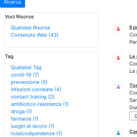
Ricerca
Voci Risorse
Ricerca
Il 
Qualsiasi Risorsa
Co
Contenuto Web
(43)
Per
Tag
Le 
Co
Qualsiasi Tag
La 
covid-19
(7)
prevenzione
(5)
To
infezioni correlate
(4)
Co
contact tracing
(2)
Sar
antibiotico-resistenza
(1)
Dur
droga
(1)
farmacia
(1)
luoghi di lavoro
(1)
Ca
tossicodipendenze
(1)