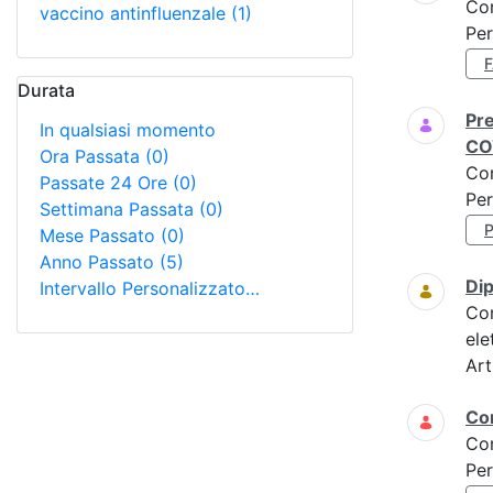
Co
vaccino antinfluenzale
(1)
Per
Durata
Pre
In qualsiasi momento
CO
Ora Passata
(0)
Co
Passate 24 Ore
(0)
Per
Settimana Passata
(0)
Mese Passato
(0)
Anno Passato
(5)
Di
Intervallo Personalizzato…
Co
ele
Art
Cor
Co
Per