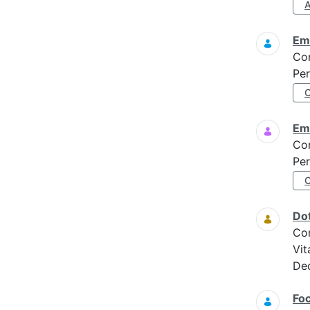
Eme
Co
Per
Eme
Co
Per
Do
Co
Vit
Dec
Foc