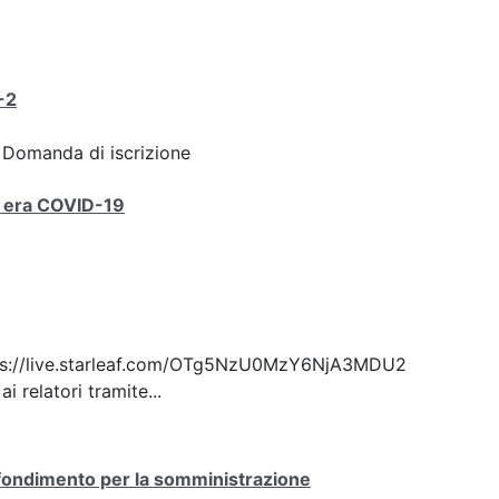
-2
k: Domanda di iscrizione
in era COVID-19
: https://live.starleaf.com/OTg5NzU0MzY6NjA3MDU2
 relatori tramite...
ofondimento per la somministrazione