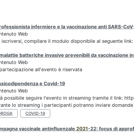
professionista infermiere e la vaccinazione anti SARS-CoV
ntenuto Web
 iscriversi, compilare il modulo disponibile al seguente lin
malattie batteriche invasive prevenibili da vaccinazione 
ntenuto Web
partecipazione all'evento è riservata
ssicodipendenza e Covid-19
ntenuto Web
à possibile seguire l'evento in streaming tramite il link
ante lo streaming i partecipanti potranno inviare domande ai
DROGA
COVID-19
mpagna vaccinale antinfluenzale
2021
-22: focus di appr