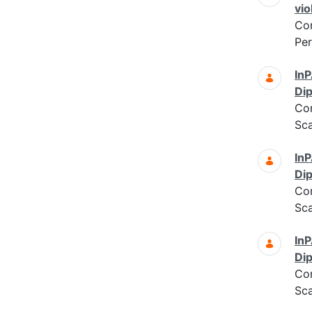
vio
Co
Per
InP
Dip
Co
Sc
InP
Dip
Co
Sc
InP
Dip
Co
Sc