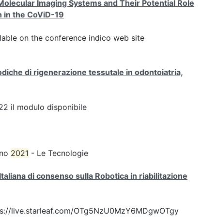
olecular Imaging Systems and Their Potential Role
n in the CoViD-19
ilable on the conference indico web site
iche di rigenerazione tessutale in odontoiatria,
2 il modulo disponibile
ugno
2021
- Le Tecnologie
liana di consenso sulla Robotica in riabilitazione
: https://live.starleaf.com/OTg5NzU0MzY6MDgwOTgy