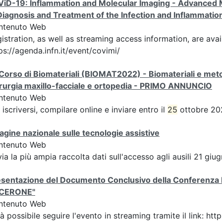
iD-19: Inflammation and Molecular Imaging - Advanced M
Diagnosis and Treatment of the Infection and Inflammatio
ntenuto Web
istration, as well as streaming access information, are ava
ps://agenda.infn.it/event/covimi/
Corso di Biomateriali (BIOMAT2022) - Biomateriali e metod
rurgia maxillo-facciale e ortopedia - PRIMO ANNUNCIO
ntenuto Web
 iscriversi, compilare online e inviare entro il
25
ottobre 202
agine nazionale sulle tecnologie assistive
ntenuto Web
via la più ampia raccolta dati sull'accesso agli ausili 21 gi
sentazione del Documento Conclusivo della Conferenza Ita
ICERONE"
ntenuto Web
à possibile seguire l'evento in streaming tramite il link