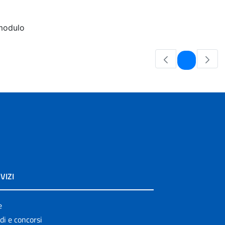
modulo
Pagina
1
VIZI
e
di e concorsi