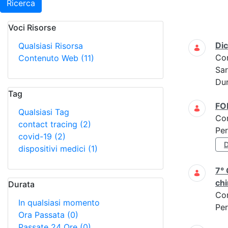
Ricerca
Voci Risorse
Ricerca
Di
Qualsiasi Risorsa
Co
Contenuto Web
(11)
Sar
Dur
Tag
F
Qualsiasi Tag
Co
contact tracing
(2)
Per
covid-19
(2)
D
dispositivi medici
(1)
7° 
chi
Durata
Co
In qualsiasi momento
Per
Ora Passata
(0)
Passate 24 Ore
(0)