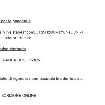
ca per le pandemie
 https://live.starleaf.com/OTg5NzU0MzY6NzU0Njk1
 relatori tramite...
ative Methods
k: DOMANDA DI ISCRIZIONE
he di rigenerazione tissutale in odontoiatria,
nk: ISCRIZIONE ONLINE