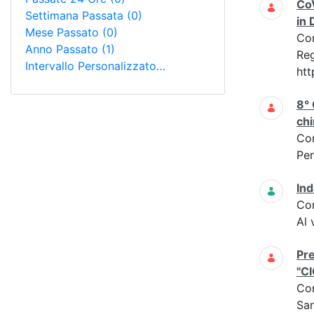
CoV
Settimana Passata
(0)
in 
Mese Passato
(0)
Co
Anno Passato
(1)
Reg
Intervallo Personalizzato…
htt
8° 
chi
Co
Per
Ind
Co
Al 
Pre
"C
Co
Sar