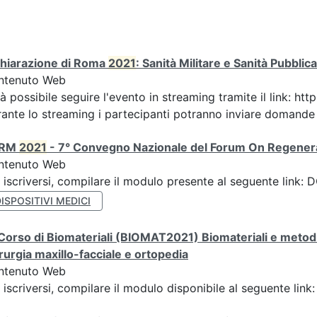
chiarazione di Roma
2021
: Sanità Militare e Sanità Pubbli
ntenuto Web
à possibile seguire l'evento in streaming tramite il link:
ante lo streaming i partecipanti potranno inviare domande ai
ORM
2021
- 7° Convegno Nazionale del Forum On Regener
ntenuto Web
 iscriversi, compilare il modulo presente al seguente lin
ISPOSITIVI MEDICI
Corso di Biomateriali (BIOMAT2021) Biomateriali e metodic
rurgia maxillo-facciale e ortopedia
ntenuto Web
 iscriversi, compilare il modulo disponibile al seguente li