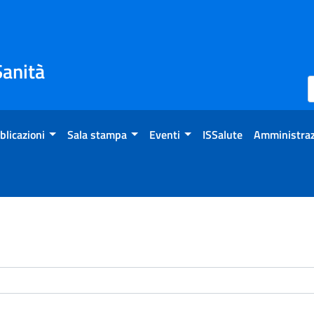
Sanità
blicazioni
Sala stampa
Eventi
ISSalute
Amministraz
enti