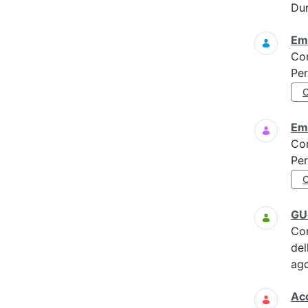
Dur
Eme
Co
Per
Eme
Co
Per
GU 
Co
del
ag
Acc