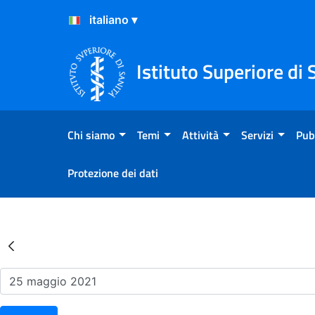
Salta al Contenuto
Salta al Footer
Istituto Superiore di 
Chi siamo
Temi
Attività
Servizi
Pub
Protezione dei dati
Risultati della Ricerca - Ev