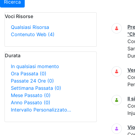
Ricerca
Voci Risorse
Ricerca
Pre
Qualsiasi Risorsa
"C
Contenuto Web
(4)
Co
Sar
Durata
Dur
In qualsiasi momento
Ver
Ora Passata
(0)
Co
Passate 24 Ore
(0)
Per
Settimana Passata
(0)
Mese Passato
(0)
Il 
Anno Passato
(0)
Co
Intervallo Personalizzato…
Inj
Vio
Co