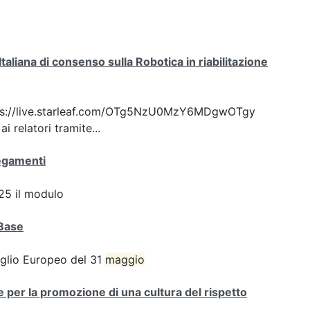
liana di consenso sulla Robotica in riabilitazione
: https://live.starleaf.com/OTg5NzU0MzY6MDgwOTgy
 relatori tramite...
negamenti
5 il modulo
aBase
iglio Europeo del 31
maggio
e per la promozione di una cultura del rispetto