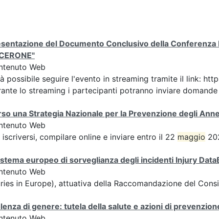
sentazione del Documento Conclusivo della Conferenza Ita
ICERONE"
ntenuto Web
à possibile seguire l'evento in streaming tramite il link
ante lo streaming i partecipanti potranno inviare domande ai
so una Strategia Nazionale per la Prevenzione degli An
ntenuto Web
 iscriversi, compilare online e inviare entro il 22
maggio
202
sistema europeo di sorveglianza degli incidenti Injury Dat
ntenuto Web
uries in Europe), attuativa della Raccomandazione del Cons
lenza di genere: tutela della salute e azioni di prevenzion
ntenuto Web