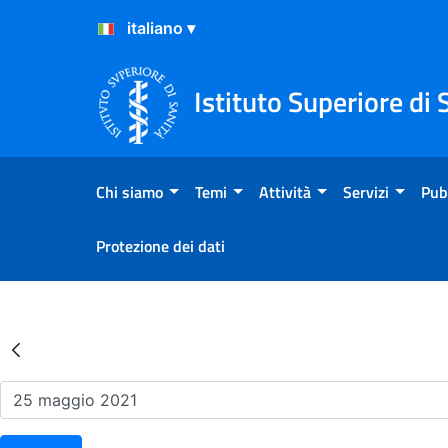
Salta al Contenuto
Salta al Footer
Istituto Superiore di 
Chi siamo
Temi
Attività
Servizi
Pub
Protezione dei dati
Risultati della Ricerca - Ev