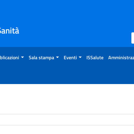
Sanità
blicazioni
Sala stampa
Eventi
ISSalute
Amministraz
enti